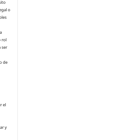
ito
egal o
bles
a
 rol
 ser
ho de
r el
ar y