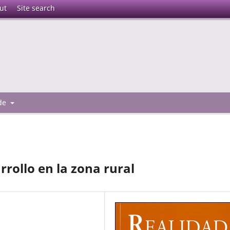
ut
Site search
 de
rollo en la zona rural