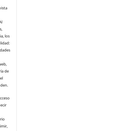
vista
Al
s,
a, los
lidad:
idades
web,
ría de
el
nden.
Acceso
ecir
rio
imir,