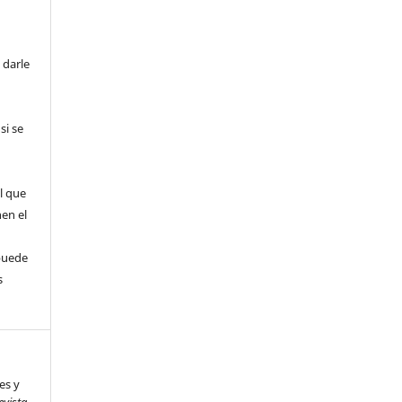
 darle
si se
l que
nen el
puede
s
es y
evista