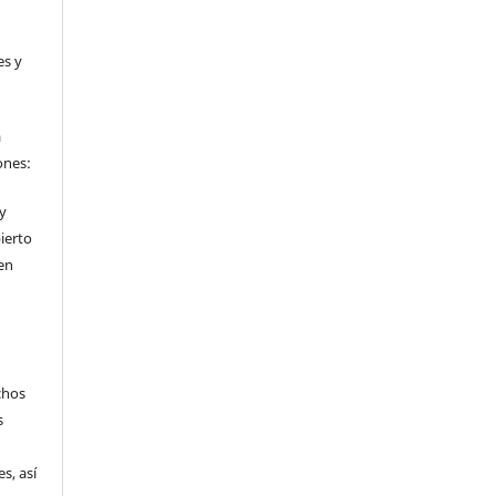
es y
a
ones:
 y
ierto
en
chos
s
s, así