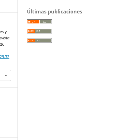
Últimas publicaciones
es y
evista
29
,
29.32