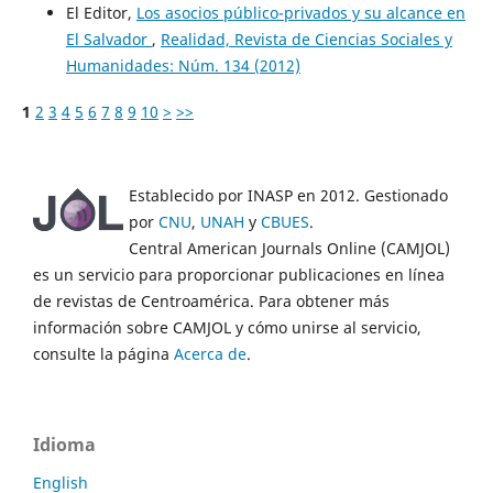
El Editor,
Los asocios público-privados y su alcance en
El Salvador
,
Realidad, Revista de Ciencias Sociales y
Humanidades: Núm. 134 (2012)
1
2
3
4
5
6
7
8
9
10
>
>>
Establecido por INASP en 2012. Gestionado
por
CNU
,
UNAH
y
CBUES
.
Central American Journals Online (CAMJOL)
es un servicio para proporcionar publicaciones en línea
de revistas de Centroamérica. Para obtener más
información sobre CAMJOL y cómo unirse al servicio,
consulte la página
Acerca de
.
Idioma
English