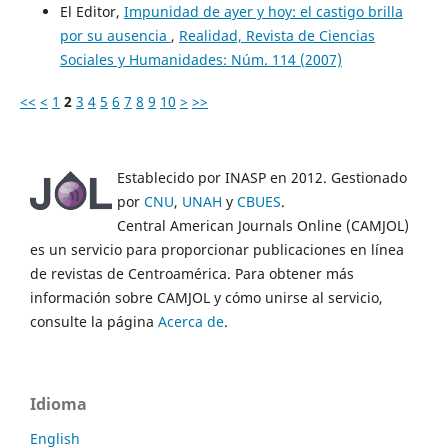
El Editor,
Impunidad de ayer y hoy: el castigo brilla
por su ausencia
,
Realidad, Revista de Ciencias
Sociales y Humanidades: Núm. 114 (2007)
<<
<
1
2
3
4
5
6
7
8
9
10
>
>>
Establecido por INASP en 2012. Gestionado
por
CNU
,
UNAH
y
CBUES
.
Central American Journals Online (CAMJOL)
es un servicio para proporcionar publicaciones en línea
de revistas de Centroamérica. Para obtener más
información sobre CAMJOL y cómo unirse al servicio,
consulte la página
Acerca de
.
Idioma
English