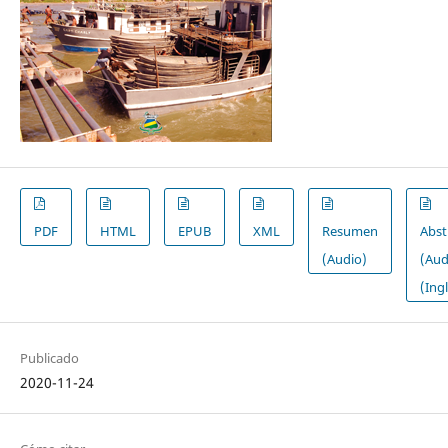
PDF
HTML
EPUB
XML
Resumen
Abst
(Audio)
(Aud
(Ing
Publicado
2020-11-24