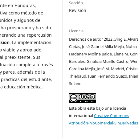
Sección
ente en Honduras,
Revisión
tiva como método de
Unidos y algunos de
l ha prosperado y ha sido
Licencia
enerando una repercusión
Derechos de autor 2022 Iving E. Alvar
usión
. La implementación
Carías, José Gabriel Milla Mejía, Nubia
 viable y apropiado.
Hadanary Molina Baide, Elena M. Gon
al preexistente. Sus
Bardales, Ginalizia Murillo Castro, We
luación completa a través
Carolina Mejía, José M. Madrid, Cristi
 y pares, además de la
Thiebaud, Juan Fernando Suazo, Jhia
prácticas del estudiante,
Solano
la educación médica.
Esta obra está bajo una licencia
internacional
Creative Commons
Atribución-NoComercial-SinDerivadas