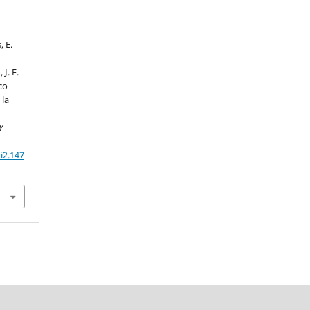
, E.
 J. F.
ico
 la
Y
i2.147