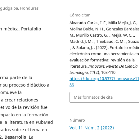
egucigalpa, Honduras
Cómo citar
Alvarado-Carías, I. E., Milla Mejía, J. G.,
n médica, Portafolio
Molina Baide, N. H., Gonzales Bardales
M., Murillo Castro, G. ., Mejía, W. C. .,
Madrid, J. M. ., Thiebaud, C. M. ., Suazo,
., & Solano, J. . (2022). Portafolio méd
electrónico como una herramienta en
evaluación formativa: revisión de la
literatura.
Innovare: Revista De Ciencia 
tecnología
,
11
(2), 103-110.
orma parte de la
https://doi.org/10.5377/innovare.v11
r su proceso didáctico a
86
romueve la
Más formatos de cita
 a crear relaciones
etivo de la revisión fue
 impacto en la formación
Número
de la literatura en PubMed
Vol. 11 Núm. 2 (2022)
icados sobre el tema en
22.
Desarrollo
. La