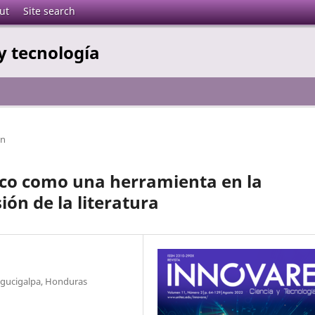
ut
Site search
y tecnología
ón
ico como una herramienta en la
ión de la literatura
egucigalpa, Honduras