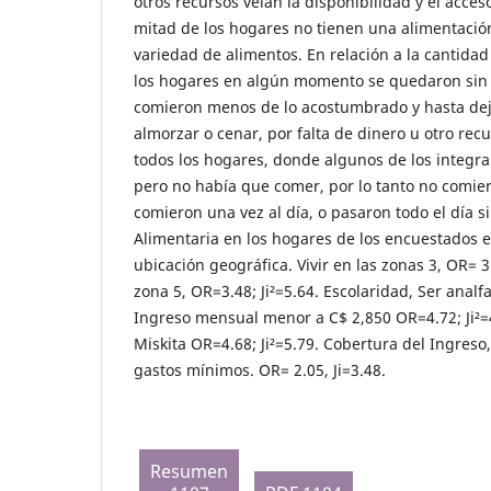
otros recursos veían la disponibilidad y el acces
mitad de los hogares no tienen una alimentación
variedad de alimentos. En relación a la cantidad
los hogares en algún momento se quedaron sin
comieron menos de lo acostumbrado y hasta de
almorzar o cenar, por falta de dinero u otro rec
todos los hogares, donde algunos de los integr
pero no había que comer, por lo tanto no comier
comieron una vez al día, o pasaron todo el día 
Alimentaria en los hogares de los encuestados e
ubicación geográfica. Vivir en las zonas 3, OR= 3.4
zona 5, OR=3.48; Ji²=5.64. Escolaridad, Ser analf
Ingreso mensual menor a C$ 2,850 OR=4.72; Ji²=4
Miskita OR=4.68; Ji²=5.79. Cobertura del Ingres
gastos mínimos. OR= 2.05, Ji=3.48.
Resumen