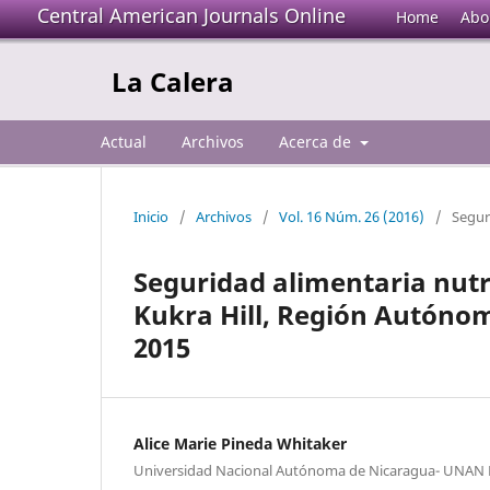
Central American Journals Online
Home
Abo
La Calera
Actual
Archivos
Acerca de
Inicio
/
Archivos
/
Vol. 16 Núm. 26 (2016)
/
Segur
Seguridad alimentaria nutr
Kukra Hill, Región Autónom
2015
Alice Marie Pineda Whitaker
Universidad Nacional Autónoma de Nicaragua- UNA