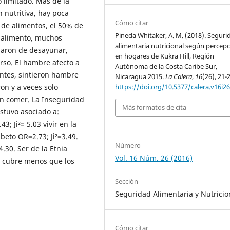
o limitado. Más de la
 nutritiva, hay poca
Cómo citar
 de alimentos, el 50% de
Pineda Whitaker, A. M. (2018). Seguri
 alimento, muchos
alimentaria nutricional según percep
jaron de desayunar,
en hogares de Kukra Hill, Región
urso. El hambre afecto a
Autónoma de la Costa Caribe Sur,
antes, sintieron hambre
Nicaragua 2015.
La Calera
,
16
(26), 21-
on y a veces solo
https://doi.org/10.5377/calera.v16i2
sin comer. La Inseguridad
Más formatos de cita
stuvo asociado a:
3; Ji²= 5.03 vivir en la
abeto OR=2.73; Ji²=3.49.
Número
.30. Ser de la Etnia
Vol. 16 Núm. 26 (2016)
o, cubre menos que los
Sección
Seguridad Alimentaria y Nutricio
Cómo citar