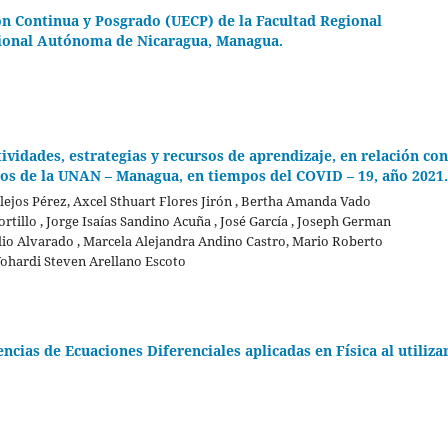
ón Continua y Posgrado (UECP) de la Facultad Regional
acional Autónoma de Nicaragua, Managua.
vidades, estrategias y recursos de aprendizaje, en relación con
ios de la UNAN – Managua, en tiempos del COVID – 19, año 2021.
lejos Pérez, Axcel Sthuart Flores Jirón , Bertha Amanda Vado
tillo , Jorge Isaías Sandino Acuña , José García , Joseph German
ulio Alvarado , Marcela Alejandra Andino Castro, Mario Roberto
 Yohardi Steven Arellano Escoto
cias de Ecuaciones Diferenciales aplicadas en Física al utiliza