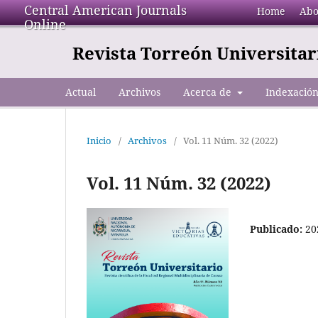
Central American Journals
Home
Abo
Online
Revista Torreón Universitar
Actual
Archivos
Acerca de
Indexació
Inicio
/
Archivos
/
Vol. 11 Núm. 32 (2022)
Vol. 11 Núm. 32 (2022)
Publicado:
20