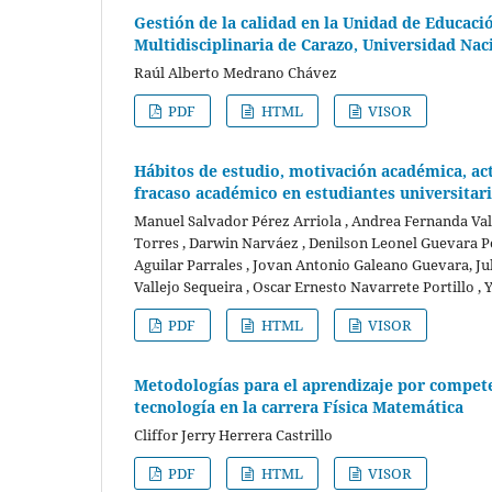
Gestión de la calidad en la Unidad de Educaci
Multidisciplinaria de Carazo, Universidad N
Raúl Alberto Medrano Chávez
PDF
HTML
VISOR
Hábitos de estudio, motivación académica, acti
fracaso académico en estudiantes universitar
Manuel Salvador Pérez Arriola , Andrea Fernanda Val
Torres , Darwin Narváez , Denilson Leonel Guevara Por
Aguilar Parrales , Jovan Antonio Galeano Guevara, J
Vallejo Sequeira , Oscar Ernesto Navarrete Portillo ,
PDF
HTML
VISOR
Metodologías para el aprendizaje por competen
tecnología en la carrera Física Matemática
Cliffor Jerry Herrera Castrillo
PDF
HTML
VISOR