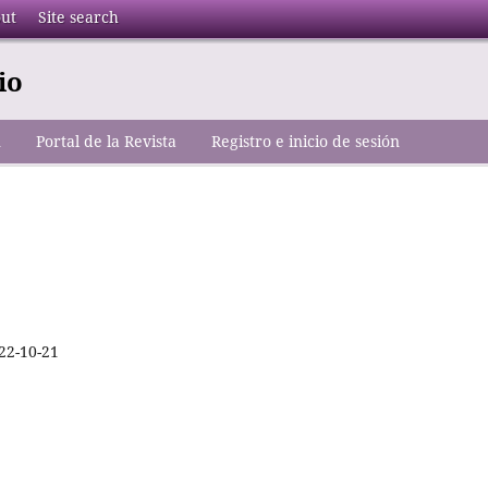
ut
Site search
io
n
Portal de la Revista
Registro e inicio de sesión
22-10-21