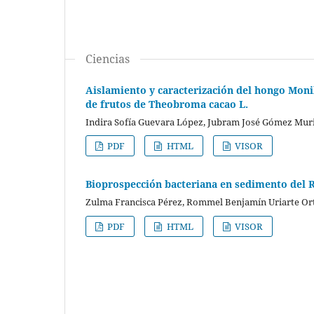
Ciencias
Aislamiento y caracterización del hongo Monil
de frutos de Theobroma cacao L.
Indira Sofía Guevara López, Jubram José Gómez Muri
PDF
HTML
VISOR
Bioprospección bacteriana en sedimento del Rí
Zulma Francisca Pérez, Rommel Benjamín Uriarte Or
PDF
HTML
VISOR