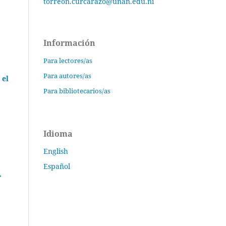
torreon.curcarazo@unan.edu.ni
Información
Para lectores/as
Para autores/as
 el
Para bibliotecarios/as
Idioma
English
Español
r