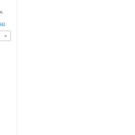
o
,
343