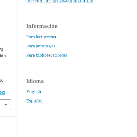
torreon.curcarazo@unan.edu.ni
Información
Para lectores/as
Para autores/as
3).
Para bibliotecarios/as
ción
a
o
,
Idioma
English
343
Español