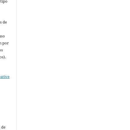
 tipo
s de
uso
n por
os
os).
o
eative
a de