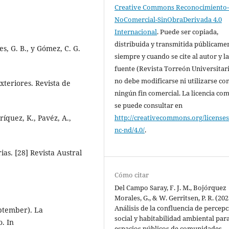
Creative Commons Reconocimiento
NoComercial-SinObraDerivada 4.0
Internacional
. Puede ser copiada,
distribuida y transmitida públicame
es, G. B., y Gómez, C. G.
siempre y cuando se cite al autor y l
fuente (Revista Torreón Universitari
no debe modificarse ni utilizarse co
xteriores. Revista de
ningún fin comercial. La licencia co
se puede consultar en
http://creativecommons.org/licenses
íquez, K., Pavéz, A.,
nc-nd/4.0/
.
ias. [28] Revista Austral
Cómo citar
Del Campo Saray, F. J. M., Bojórquez
Morales, G., & W. Gerritsen, P. R. (202
Análisis de la confluencia de percep
eptember). La
social y habitabilidad ambiental par
. In
espacios públicos de comunidades