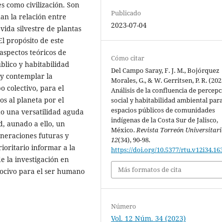
s como civilización. Son
Publicado
an la relación entre
2023-07-04
vida silvestre de plantas
El propósito de este
 aspectos teóricos de
Cómo citar
blico y habitabilidad
Del Campo Saray, F. J. M., Bojórquez
 y contemplar la
Morales, G., & W. Gerritsen, P. R. (202
 colectivo, para el
Análisis de la confluencia de percep
os al planeta por el
social y habitabilidad ambiental par
espacios públicos de comunidades
do una versatilidad aguda
indígenas de la Costa Sur de Jalisco,
d, aunado a ello, un
México.
Revista Torreón Universitari
neraciones futuras y
12
(34), 90-98.
ioritario informar a la
https://doi.org/10.5377/rtu.v12i34.16
e la investigación en
Más formatos de cita
nocivo para el ser humano
Número
Vol. 12 Núm. 34 (2023)