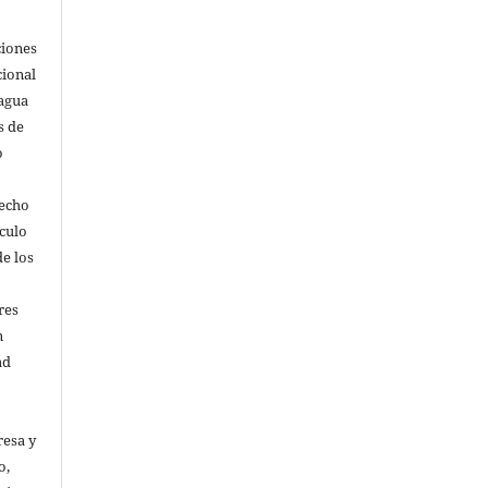
ciones
cional
agua
s de
o
recho
ículo
e los
res
n
ad
resa y
o,