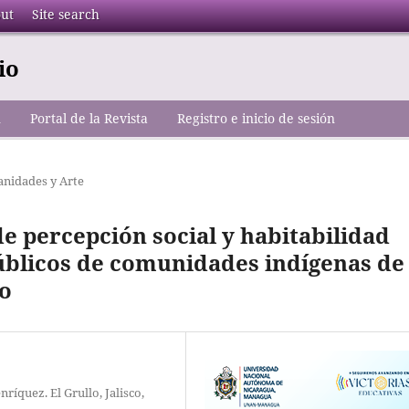
ut
Site search
io
n
Portal de la Revista
Registro e inicio de sesión
nidades y Arte
de percepción social y habitabilidad
úblicos de comunidades indígenas de 
co
ríquez. El Grullo, Jalisco,