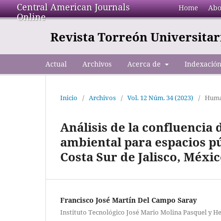
Central American Journals
Home
Abo
Online
Revista Torreón Universitar
Actual
Archivos
Acerca de
Indexació
Inicio
/
Archivos
/
Vol. 12 Núm. 34 (2023)
/
Huma
Análisis de la confluencia 
ambiental para espacios p
Costa Sur de Jalisco, Méxi
Francisco José Martín Del Campo Saray
Instituto Tecnológico José Mario Molina Pasquel y Hen