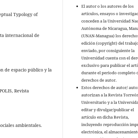
El autor o los autores de los
artículos, ensayos o investiga
ceptual Typology of
conceden a la Universidad Na
Autónoma de Nicaragua, Man
sta internacional de
(UNAN-Managua) los derecho
edición (copyright) del trabaj
enviado, por consiguiente la
Universidad cuenta con el de
exclusivo para publicar el art
n de espacio público y la
durante el periodo completo d
derechos de autor.
Estos derechos de autor/ auto
 POLIS, Revista
autorizan a la Revista Torreó
Universitario y a la Universid
editar y divulgar/publicar el
artículo en dicha Revista,
incluyendo reproducción imp
sociales ambientales.
electrónica, el almacenamient