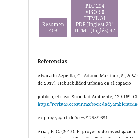
PDF 254
VISOR 0
HTML 34
Resumen
PDF (Inglés) 204
408
HTML (Inglés) 42
Referencias
Alvarado Azpeitia, C., Adame Martínez, S., & Sá
de 2017). Habitabilidad urbana en el espacio
público, el caso. Sociedad Ambiente, 129-169. O
https://revistas.ecosur.mx/sociedadyambiente/i
ex.php/sya/article/view/1758/1681
Arias, F. G. (2012). El proyecto de investigación.