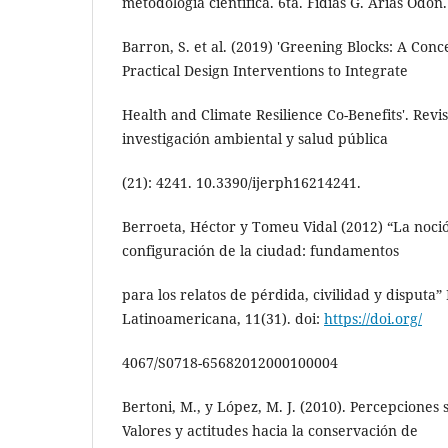
metodología científica. 6ta. Fidias G. Arias Odón.
Barron, S. et al. (2019) 'Greening Blocks: A Con
Practical Design Interventions to Integrate
Health and Climate Resilience Co-Benefits'. Revi
investigación ambiental y salud pública
(21): 4241. 10.3390/ijerph16214241.
Berroeta, Héctor y Tomeu Vidal (2012) “La noció
configuración de la ciudad: fundamentos
para los relatos de pérdida, civilidad y disputa”
Latinoamericana, 11(31). doi:
https://doi.org/
4067/S0718-65682012000100004
Bertoni, M., y López, M. J. (2010). Percepciones 
Valores y actitudes hacia la conservación de