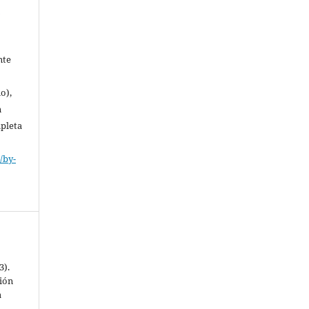
-
nte
a
o),
n
mpleta
/by-
3).
ción
a