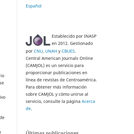
Español
Establecido por INASP
en 2012. Gestionado
por
CNU
,
UNAH
y
CBUES
.
Central American Journals Online
(CAMJOL) es un servicio para
proporcionar publicaciones en
io
línea de revistas de Centroamérica.
 se
Para obtener más información
sobre CAMJOL y cómo unirse al
ivo
servicio, consulte la página
Acerca
de
.
 de
a
Últimas publicaciones