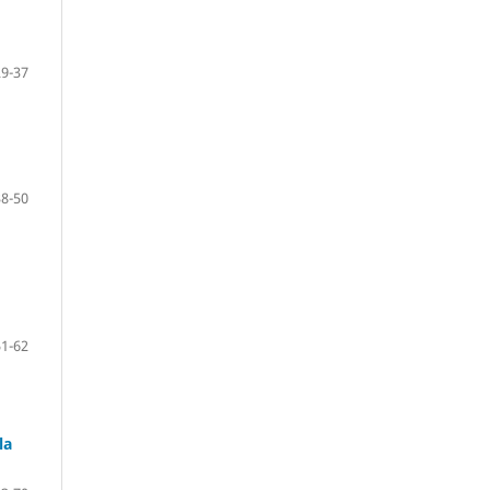
29-37
38-50
51-62
la