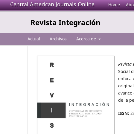
Central American Journals Online
Home
Abo
Revista Integración
Actual
Archivos
Acerca de
Revista 
Social 
enfoca 
origina
avance 
de la p
ISSN:
23