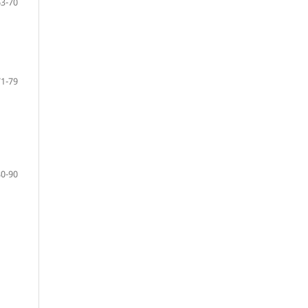
63-70
71-79
80-90