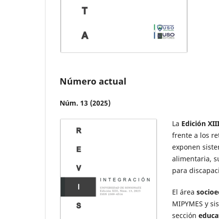
Número actual
Núm. 13 (2025)
La
Edición XII
frente a los r
exponen siste
alimentaria, 
para discapac
El área
socio
MIPYMES y si
sección
educa