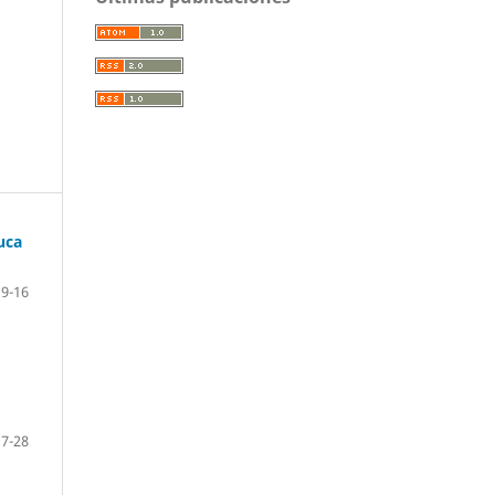
uca
9-16
17-28