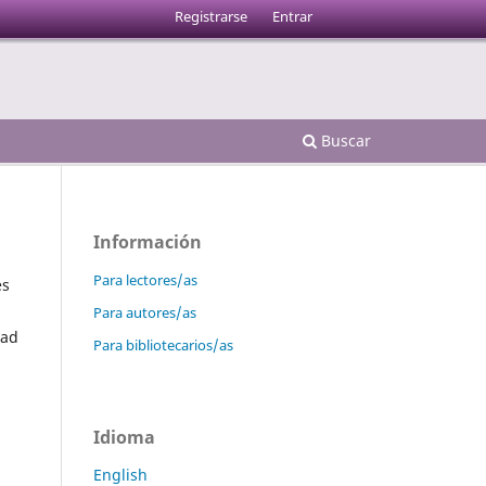
Registrarse
Entrar
Buscar
Información
Para lectores/as
es
Para autores/as
dad
Para bibliotecarios/as
Idioma
English