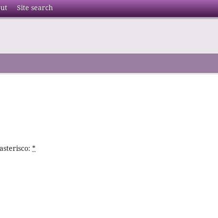
ut
Site search
asterisco:
*