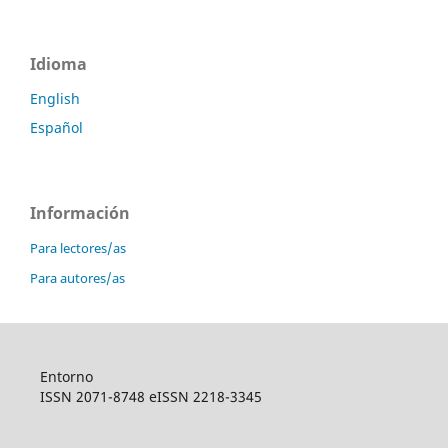
Idioma
English
Español
Información
Para lectores/as
Para autores/as
Entorno
ISSN 2071-8748 eISSN 2218-3345