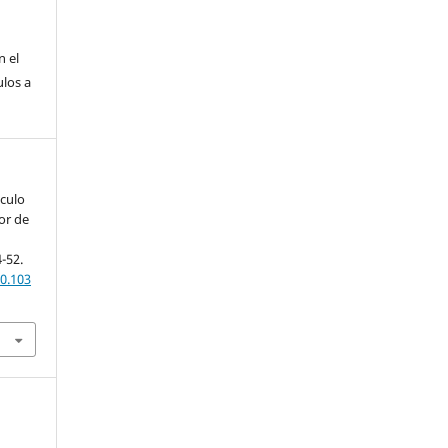
n el
ulos a
nculo
or de
4-52.
0.103