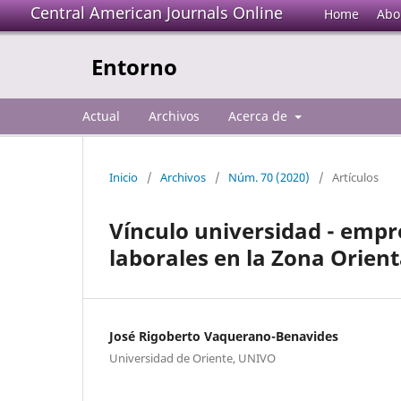
Central American Journals Online
Home
Abo
Entorno
Actual
Archivos
Acerca de
Inicio
/
Archivos
/
Núm. 70 (2020)
/
Artículos
Vínculo universidad - emp
laborales en la Zona Orient
José Rigoberto Vaquerano-Benavides
Universidad de Oriente, UNIVO