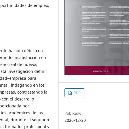
Oportunidades de empleo,
nte ha sido débil, con
erando insatisfacción en
peño real de nuevos
sta investigación definir
sidad–empresa para
ental, indagando en los
mpresas, contrastando la
PDF
 con el desarrollo
oporcionada por
rios académicos de las
Publicado
ental, durante el segundo
2020-12-30
del formador profesional y