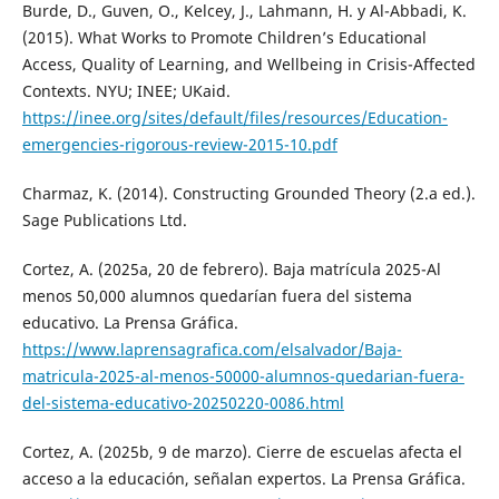
Burde, D., Guven, O., Kelcey, J., Lahmann, H. y Al-Abbadi, K.
(2015). What Works to Promote Children’s Educational
Access, Quality of Learning, and Wellbeing in Crisis-Affected
Contexts. NYU; INEE; UKaid.
https://inee.org/sites/default/files/resources/Education-
emergencies-rigorous-review-2015-10.pdf
Charmaz, K. (2014). Constructing Grounded Theory (2.a ed.).
Sage Publications Ltd.
Cortez, A. (2025a, 20 de febrero). Baja matrícula 2025-Al
menos 50,000 alumnos quedarían fuera del sistema
educativo. La Prensa Gráfica.
https://www.laprensagrafica.com/elsalvador/Baja-
matricula-2025-al-menos-50000-alumnos-quedarian-fuera-
del-sistema-educativo-20250220-0086.html
Cortez, A. (2025b, 9 de marzo). Cierre de escuelas afecta el
acceso a la educación, señalan expertos. La Prensa Gráfica.