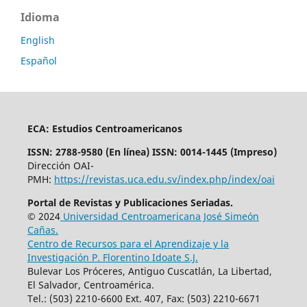
Idioma
English
Español
ECA: Estudios Centroamericanos
ISSN: 2788-9580 (En línea) ISSN: 0014-1445 (Impreso)
Dirección OAI-
PMH:
https://revistas.uca.edu.sv/index.php/index/oai
Portal de Revistas y Publicaciones Seriadas.
© 2024
Universidad Centroamericana José Simeón
Cañas.
Centro de Recursos para el Aprendizaje y la
Investigación P. Florentino Idoate S.J.
Bulevar Los Próceres, Antiguo Cuscatlán, La Libertad,
El Salvador, Centroamérica.
Tel.: (503) 2210-6600 Ext. 407, Fax: (503) 2210-6671