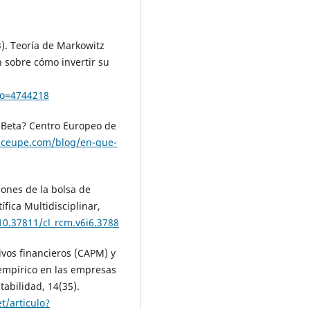
13). Teoría de Markowitz
 sobre cómo invertir su
igo=4744218
e Beta? Centro Europeo de
.ceupe.com/blog/en-que-
ciones de la bolsa de
ífica Multidisciplinar,
/10.37811/cl_rcm.v6i6.3788
ivos financieros (CAPM) y
t empírico en las empresas
tabilidad, 14(35).
et/articulo?