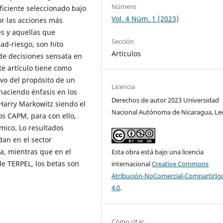
Número
eficiente seleccionado bajo
Vol. 4 Núm. 1 (2023)
r las acciones más
es y aquellas que
Sección
ad-riesgo, son hito
Artículos
e decisiones sensata en
nte artículo tiene como
tivo del propósito de un
Licencia
 haciendo énfasis en los
Derechos de autor 2023 Universidad
Harry Markowitz siendo el
Nacional Autónoma de Nicaragua, Le
os CAPM, para con ello,
mico. Lo resultados
an en el sector
ia, mientras que en el
Esta obra está bajo una licencia
de TERPEL, los betas son
internacional
Creative Commons
Atribución-NoComercial-CompartirIg
4.0
.
Cómo citar