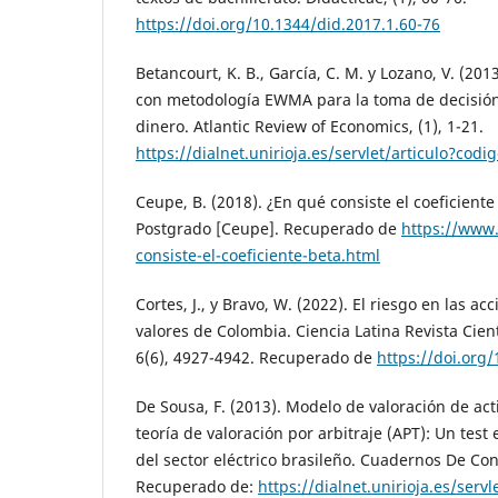
https://doi.org/10.1344/did.2017.1.60-76
Betancourt, K. B., García, C. M. y Lozano, V. (20
con metodología EWMA para la toma de decisión
dinero. Atlantic Review of Economics, (1), 1-21.
https://dialnet.unirioja.es/servlet/articulo?cod
Ceupe, B. (2018). ¿En qué consiste el coeficient
Postgrado [Ceupe]. Recuperado de
https://www
consiste-el-coeficiente-beta.html
Cortes, J., y Bravo, W. (2022). El riesgo en las ac
valores de Colombia. Ciencia Latina Revista Cient
6(6), 4927-4942. Recuperado de
https://doi.org
De Sousa, F. (2013). Modelo de valoración de act
teoría de valoración por arbitraje (APT): Un tes
del sector eléctrico brasileño. Cuadernos De Con
Recuperado de:
https://dialnet.unirioja.es/servl