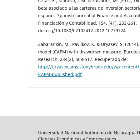
Ortas, E., Moneva, J. M. & Salvador, M. (2012) Di
beta asociado a las carteras de inversión sector
español, Spanish Journal of Finance and Account
Financiación y Contabilidad, 154, (41), 233-261.
doi.org/10.1080/02102412.2012.10779724
Zabarankin, M., Pavlikov, K. & Uryasev, S. (2014).
model (CAPM) with drawdown measure. European
Research, 234(2), 508-517. Recuperado de:
http://uryasev.ams.stonybrook.edu/wp-content
CAPM-published.pdf
Universidad Nacional Autónoma de Nicaragua
Ciencias Económicas y Empresariales