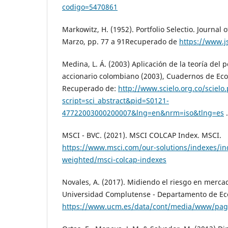
codigo=5470861
Markowitz, H. (1952). Portfolio Selectio. Journal of
Marzo, pp. 77 a 91Recuperado de
https://www.j
Medina, L. Á. (2003) Aplicación de la teoría del 
accionario colombiano (2003), Cuadernos de Econ
Recuperado de:
http://www.scielo.org.co/scielo
script=sci_abstract&pid=S0121-
47722003000200007&lng=en&nrm=iso&tlng=es
.
MSCI - BVC. (2021). MSCI COLCAP Index. MSCI.
https://www.msci.com/our-solutions/indexes/in
weighted/msci-colcap-indexes
Novales, A. (2017). Midiendo el riesgo en merca
Universidad Complutense - Departamento de Eco
https://www.ucm.es/data/cont/media/www/pag