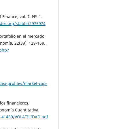
 Finance, vol. 7. Nº. 1.
stor.org/stable/2975974
portafolio en el mercado
omía, 22(39), 129-168. .
.php?
dex-profiles/market-cap-
dos financieros.
nomía Cuantitativa.
-41460/VOLATILIDAD.pdf