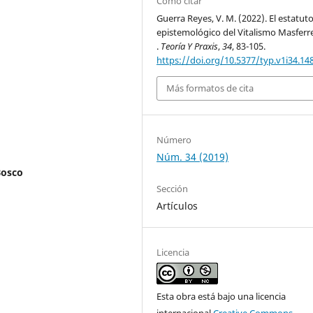
Cómo citar
Guerra Reyes, V. M. (2022). El estatut
epistemológico del Vitalismo Masferr
.
Teoría Y Praxis
,
34
, 83-105.
https://doi.org/10.5377/typ.v1i34.14
Más formatos de cita
Número
Núm. 34 (2019)
Bosco
Sección
Artículos
Licencia
Esta obra está bajo una licencia
internacional
Creative Commons