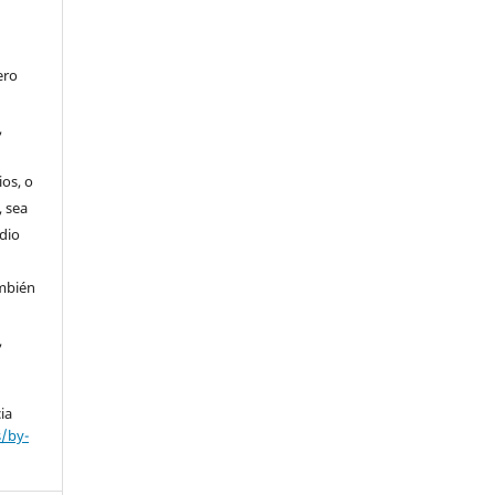
ero
,
os, o
, sea
edio
ambién
,
cia
s/by-