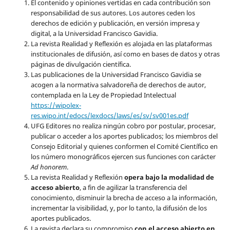
El contenido y opiniones vertidas en cada contribución son
responsabilidad de sus autores. Los autores ceden los
derechos de edición y publicación, en versión impresa y
digital, a la Universidad Francisco Gavidia.
La revista Realidad y Reflexión es alojada en las plataformas
institucionales de difusión, así como en bases de datos y otras
páginas de divulgación científica.
Las publicaciones de la Universidad Francisco Gavidia se
acogen a la normativa salvadoreña de derechos de autor,
contemplada en la Ley de Propiedad Intelectual
https://wipolex-
res.wipo.int/edocs/lexdocs/laws/es/sv/sv001es.pdf
UFG Editores no realiza ningún cobro por postular, procesar,
publicar o acceder a los aportes publicados; los miembros del
Consejo Editorial y quienes conformen el Comité Científico en
los número monográficos ejercen sus funciones con carácter
Ad honorem
.
La revista Realidad y Reflexión
opera bajo la modalidad de
acceso abierto
, a fin de agilizar la transferencia del
conocimiento, disminuir la brecha de acceso a la información,
incrementar la visibilidad, y, por lo tanto, la difusión de los
aportes publicados.
La revista declara su compromiso
con el acceso abierto en