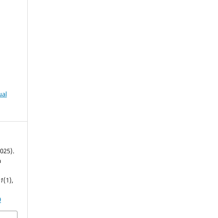
ual
2025).
a
,
1
(1),
9