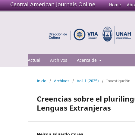
Central American Journals Online
Home
Abo
Actual
Archivos
Acerca de
Inicio
/
Archivos
/
Vol. 1 (2025)
/
Investigación
Creencias sobre el plurilin
Lenguas Extranjeras
Nelson Eduardo Corea