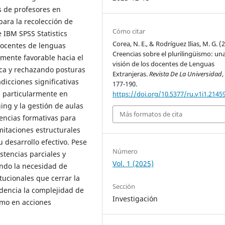
s de profesores en
ara la recolección de
Cómo citar
e IBM SPSS Statistics
Corea, N. E., & Rodríguez Ilias, M. G. (
docentes de lenguas
Creencias sobre el plurilingüismo: un
mente favorable hacia el
visión de los docentes de Lenguas
tica y rechazando posturas
Extranjeras.
Revista De La Universidad
dicciones significativas
177-190.
a, particularmente en
https://doi.org/10.5377/ru.v1i1.2145
ng y la gestión de aulas
Más formatos de cita
rencias formativas para
mitaciones estructurales
u desarrollo efectivo. Pese
Número
stencias parciales y
Vol. 1 (2025)
ando la necesidad de
tucionales que cerrar la
Sección
videncia la complejidad de
Investigación
ismo en acciones