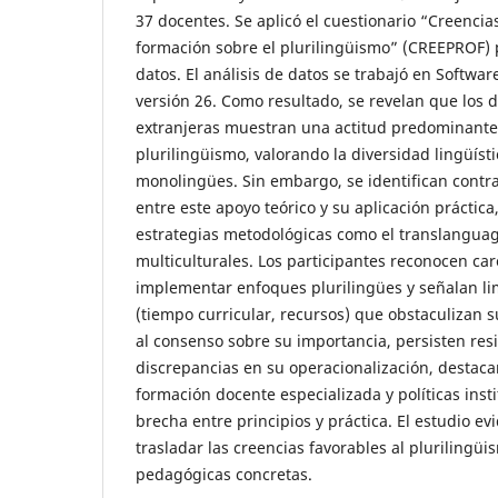
37 docentes. Se aplicó el cuestionario “Creencia
formación sobre el plurilingüismo” (CREEPROF) p
datos. El análisis de datos se trabajó en Softwar
versión 26. Como resultado, se revelan que los 
extranjeras muestran una actitud predominante
plurilingüismo, valorando la diversidad lingüís
monolingües. Sin embargo, se identifican contra
entre este apoyo teórico y su aplicación práctic
estrategias metodológicas como el translanguagi
multiculturales. Los participantes reconocen ca
implementar enfoques plurilingües y señalan li
(tiempo curricular, recursos) que obstaculizan s
al consenso sobre su importancia, persisten resi
discrepancias en su operacionalización, destac
formación docente especializada y políticas insti
brecha entre principios y práctica. El estudio e
trasladar las creencias favorables al plurilingü
pedagógicas concretas.