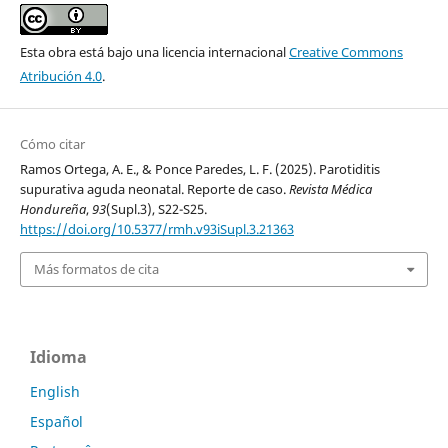
Esta obra está bajo una licencia internacional
Creative Commons
Atribución 4.0
.
Cómo citar
Ramos Ortega, A. E., & Ponce Paredes, L. F. (2025). Parotiditis
supurativa aguda neonatal. Reporte de caso.
Revista Médica
Hondureña
,
93
(Supl.3), S22-S25.
https://doi.org/10.5377/rmh.v93iSupl.3.21363
Más formatos de cita
Idioma
English
Español