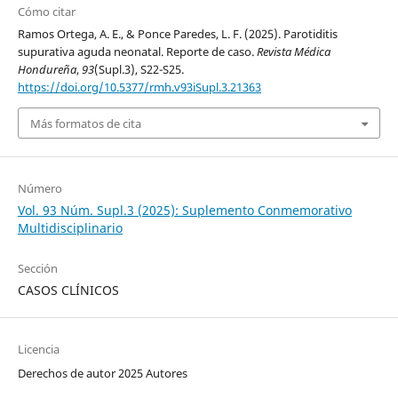
Cómo citar
Ramos Ortega, A. E., & Ponce Paredes, L. F. (2025). Parotiditis
supurativa aguda neonatal. Reporte de caso.
Revista Médica
Hondureña
,
93
(Supl.3), S22-S25.
https://doi.org/10.5377/rmh.v93iSupl.3.21363
Más formatos de cita
Número
Vol. 93 Núm. Supl.3 (2025): Suplemento Conmemorativo
Multidisciplinario
Sección
CASOS CLÍNICOS
Licencia
Derechos de autor 2025 Autores