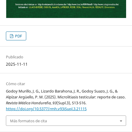
PDF
Publicado
2025-11-11
Cómo citar
Godoy Murillo, J. G., Lizardo Barahona, J. R., Godoy Suazo, J. G., &
Alpízar Argüello, P. M. (2025). Microlitiasis testicular: reporte de caso.
Revista Médica Hondureña
,
93
(Supl.3), S13-S16.
https://doi.org/10.5377/rmh.v93iSupl.3.21115
Más formatos de cita