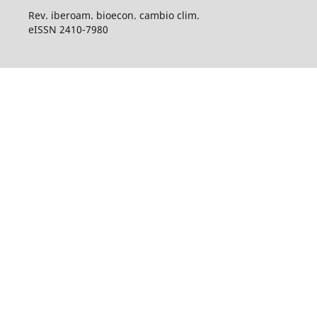
Rev. iberoam. bioecon. cambio clim.
eISSN 2410-7980