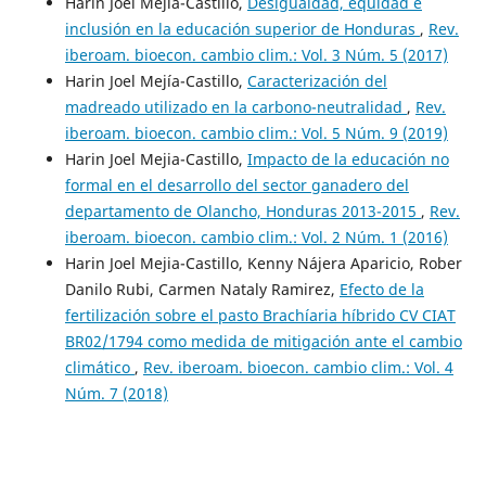
Harin Joel Mejia-Castillo,
Desigualdad, equidad e
inclusión en la educación superior de Honduras
,
Rev.
iberoam. bioecon. cambio clim.: Vol. 3 Núm. 5 (2017)
Harin Joel Mejía-Castillo,
Caracterización del
madreado utilizado en la carbono-neutralidad
,
Rev.
iberoam. bioecon. cambio clim.: Vol. 5 Núm. 9 (2019)
Harin Joel Mejia-Castillo,
Impacto de la educación no
formal en el desarrollo del sector ganadero del
departamento de Olancho, Honduras 2013-2015
,
Rev.
iberoam. bioecon. cambio clim.: Vol. 2 Núm. 1 (2016)
Harin Joel Mejia-Castillo, Kenny Nájera Aparicio, Rober
Danilo Rubi, Carmen Nataly Ramirez,
Efecto de la
fertilización sobre el pasto Brachíaria híbrido CV CIAT
BR02/1794 como medida de mitigación ante el cambio
climático
,
Rev. iberoam. bioecon. cambio clim.: Vol. 4
Núm. 7 (2018)