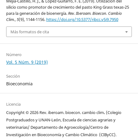
Mejia-Castillo, H. J., & López-Guifarro, F. E. (2019). Utilización del
silicio como promotor de crecimiento del pasto King Grass texas-25
para la generación de bioenergía.
Rev. Iberoam. Bioecon. Cambio
Clim.
,
5
(9), 1144-1156.
https://doi.org/10.5377/ribcc.v5i9.7950
Más formatos de cita
Número
Vol. 5 Núm. 9 (2019)
Sección
Bioeconomia
Licencia
Copyright © 2026 Rev. iberoam. bioecon. cambio clim
.
(Colegio
Postgraduados y UNAN-León, Escuela de ciencias agrarias y
veterinarias/ Departamento de Agroecología/Centro de
Investigación en Bioeconomía y Cambio Climático (CIByCC).