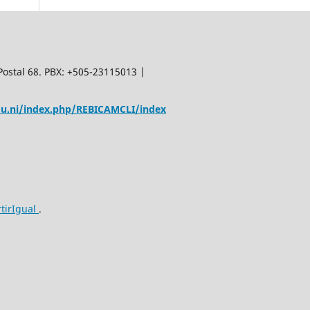
Postal 68. PBX: +505-23115013 |
edu.ni/index.php/REBICAMCLI/index
tirIgual
.