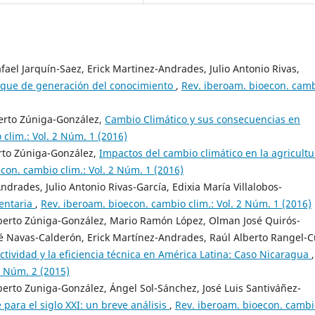
ael Jarquín-Saez, Erick Martinez-Andrades, Julio Antonio Rivas,
foque de generación del conocimiento
,
Rev. iberoam. bioecon. cam
erto Zúniga-González,
Cambio Climático y sus consecuencias en
clim.: Vol. 2 Núm. 1 (2016)
erto Zúniga-González,
Impactos del cambio climático en la agricultu
con. cambio clim.: Vol. 2 Núm. 1 (2016)
Andrades, Julio Antonio Rivas-García, Edixia María Villalobos-
mentaria
,
Rev. iberoam. bioecon. cambio clim.: Vol. 2 Núm. 1 (2016)
lberto Zúniga-González, Mario Ramón López, Olman José Quirós-
osé Navas-Calderón, Erick Martínez-Andrades, Raúl Alberto Rangel-C
ctividad y la eficiencia técnica en América Latina: Caso Nicaragua
,
1 Núm. 2 (2015)
berto Zuniga-González, Ángel Sol-Sánchez, José Luis Santiváñez-
 para el siglo XXI: un breve análisis
,
Rev. iberoam. bioecon. cambi