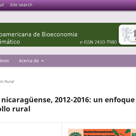
ut
Site search
tivos
Acerca de
ón Rural
 nicaragüense, 2012-2016: un enfoque
llo rural