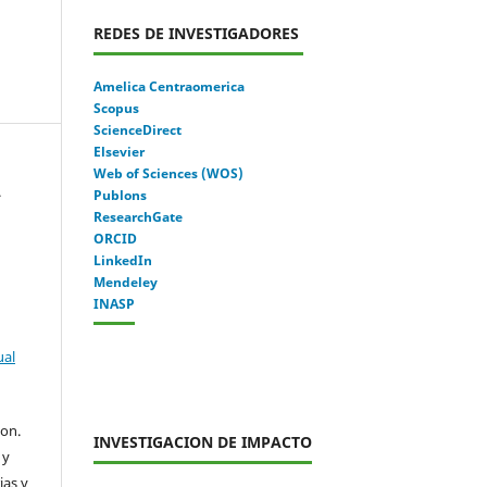
REDES DE INVESTIGADORES
Amelica Centraomerica
Scopus
ScienceDirect
Elsevier
Web of Sciences (WOS)
.
Publons
ResearchGate
ORCID
LinkedIn
Mendeley
INASP
ual
con.
INVESTIGACION DE IMPACTO
 y
ias y