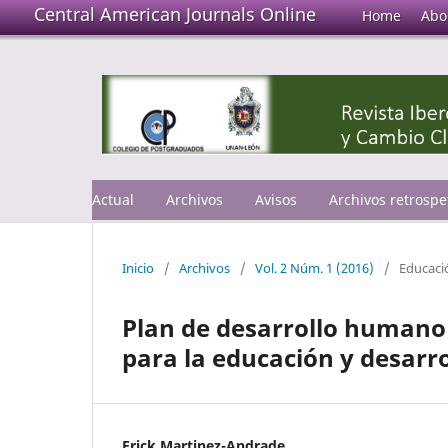
Central American Journals Online
Home
Abo
Actual
Archivos
Avisos
Archivos retrospe
Inicio
/
Archivos
/
Vol. 2 Núm. 1 (2016)
/
Educaci
Plan de desarrollo humano
para la educación y desarro
Erick Martinez-Andrade