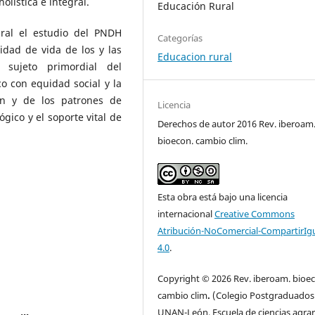
olística e integral.
Educación Rural
ral el estudio del PNDH
Categorías
idad de vida de los y las
Educacion rural
 sujeto primordial del
o con equidad social y la
ón y de los patrones de
Licencia
gico y el soporte vital de
Derechos de autor 2016 Rev. iberoam
bioecon. cambio clim.
Esta obra está bajo una licencia
internacional
Creative Commons
Atribución-NoComercial-CompartirIg
4.0
.
Copyright © 2026 Rev. iberoam. bioe
cambio clim
.
(Colegio Postgraduados
UNAN-León, Escuela de ciencias agrar