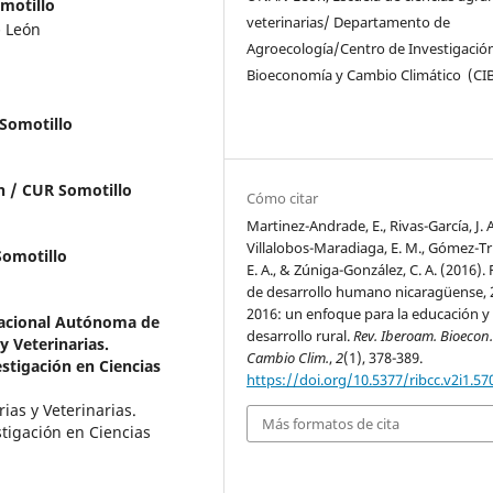
motillo
veterinarias/ Departamento de
- León
Agroecología/Centro de Investigació
Bioeconomía y Cambio Climático (CI
Somotillo
 / CUR Somotillo
Cómo citar
Martinez-Andrade, E., Rivas-García, J. A
Villalobos-Maradiaga, E. M., Gómez-Tru
Somotillo
E. A., & Zúniga-González, C. A. (2016). 
de desarrollo humano nicaragüense, 
2016: un enfoque para la educación y
acional Autónoma de
desarrollo rural.
Rev. Iberoam. Bioecon
y Veterinarias.
Cambio Clim.
,
2
(1), 378-389.
stigación en Ciencias
https://doi.org/10.5377/ribcc.v2i1.57
ias y Veterinarias.
Más formatos de cita
tigación en Ciencias