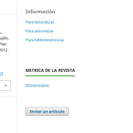
Información
Para lectores/as
Para autores/as
.,
jillo,
Para bibliotecarios/as
Plan
2012-
.
METRICA DE LA REVISTA
07
Dimensions
Enviar un artículo