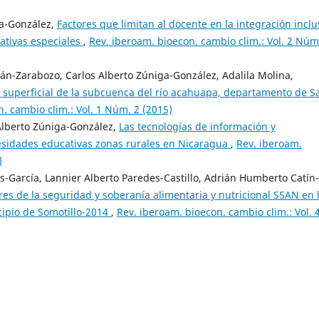
ga-González,
Factores que limitan al docente en la integración inclu
ativas especiales
,
Rev. iberoam. bioecon. cambio clim.: Vol. 2 Núm
án-Zarabozo, Carlos Alberto Zúniga-González, Adalila Molina,
 superficial de la subcuenca del río acahuapa, departamento de S
. cambio clim.: Vol. 1 Núm. 2 (2015)
lberto Zúniga-González,
Las tecnologías de información y
esidades educativas zonas rurales en Nicaragua
,
Rev. iberoam.
)
vas-García, Lannier Alberto Paredes-Castillo, Adrián Humberto Catín-
res de la seguridad y soberanía alimentaria y nutricional SSAN en 
cipio de Somotillo-2014
,
Rev. iberoam. bioecon. cambio clim.: Vol. 