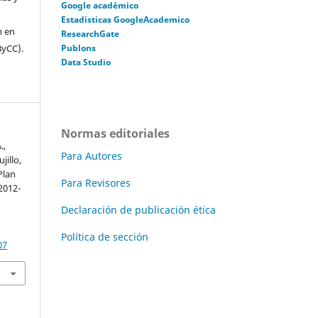
Google acadèmico
Estadisticas GoogleAcademico
n en
ResearchGate
ByCC).
Publons
Data Studio
Normas editoriales
.,
Para Autores
jillo,
Plan
Para Revisores
2012-
Declaración de publicación ética
.
Política de sección
07