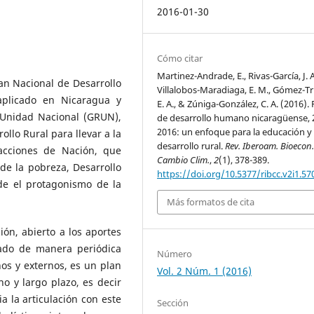
2016-01-30
Cómo citar
Martinez-Andrade, E., Rivas-García, J. A
an Nacional de Desarrollo
Villalobos-Maradiaga, E. M., Gómez-Tru
plicado en Nicaragua y
E. A., & Zúniga-González, C. A. (2016). 
 Unidad Nacional (GRUN),
de desarrollo humano nicaragüense, 
2016: un enfoque para la educación y
llo Rural para llevar a la
desarrollo rural.
Rev. Iberoam. Bioecon
y acciones de Nación, que
Cambio Clim.
,
2
(1), 378-389.
de la pobreza, Desarrollo
https://doi.org/10.5377/ribcc.v2i1.57
de el protagonismo de la
Más formatos de cita
ón, abierto a los aportes
zado de manera periódica
Número
os y externos, es un plan
Vol. 2 Núm. 1 (2016)
o y largo plazo, es decir
a la articulación con este
Sección