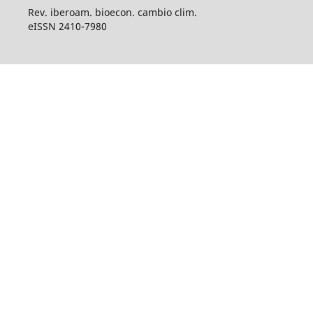
Rev. iberoam. bioecon. cambio clim.
eISSN 2410-7980