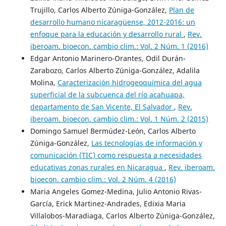
Trujillo, Carlos Alberto Zúniga-González,
Plan de
desarrollo humano nicaragüense, 2012-2016: un
enfoque para la educación y desarrollo rural
,
Rev.
iberoam. bioecon. cambio clim.: Vol. 2 Núm. 1 (2016)
Edgar Antonio Marinero-Orantes, Odil Durán-
Zarabozo, Carlos Alberto Zúniga-González, Adalila
Molina,
Caracterización hidrogeoquímica del agua
superficial de la subcuenca del río acahuapa,
departamento de San Vicente, El Salvador
,
Rev.
iberoam. bioecon. cambio clim.: Vol. 1 Núm. 2 (2015)
Domingo Samuel Bermúdez-León, Carlos Alberto
Zúniga-González,
Las tecnologías de información y
comunicación (TIC) como respuesta a necesidades
educativas zonas rurales en Nicaragua
,
Rev. iberoam.
bioecon. cambio clim.: Vol. 2 Núm. 4 (2016)
Maria Angeles Gomez-Medina, Julio Antonio Rivas-
García, Erick Martinez-Andrades, Edixia Maria
Villalobos-Maradiaga, Carlos Alberto Zúniga-González,