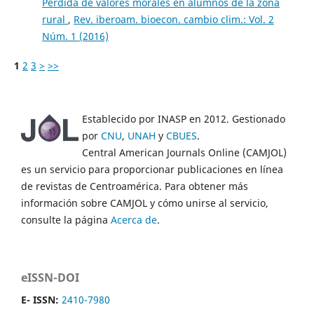
Pérdida de valores morales en alumnos de la zona
rural
,
Rev. iberoam. bioecon. cambio clim.: Vol. 2
Núm. 1 (2016)
1
2
3
>
>>
Establecido por INASP en 2012. Gestionado
por
CNU
,
UNAH
y
CBUES
.
Central American Journals Online (CAMJOL)
es un servicio para proporcionar publicaciones en línea
de revistas de Centroamérica. Para obtener más
información sobre CAMJOL y cómo unirse al servicio,
consulte la página
Acerca de
.
eISSN-DOI
E- ISSN:
2410-7980