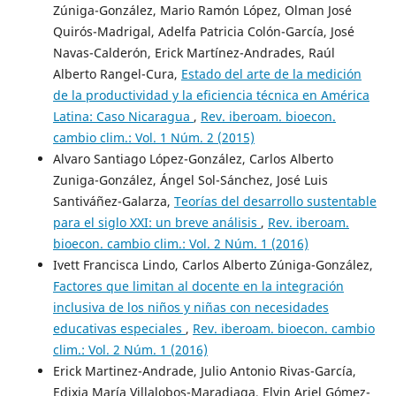
Zúniga-González, Mario Ramón López, Olman José
Quirós-Madrigal, Adelfa Patricia Colón-García, José
Navas-Calderón, Erick Martínez-Andrades, Raúl
Alberto Rangel-Cura,
Estado del arte de la medición
de la productividad y la eficiencia técnica en América
Latina: Caso Nicaragua
,
Rev. iberoam. bioecon.
cambio clim.: Vol. 1 Núm. 2 (2015)
Alvaro Santiago López-González, Carlos Alberto
Zuniga-González, Ángel Sol-Sánchez, José Luis
Santiváñez-Galarza,
Teorías del desarrollo sustentable
para el siglo XXI: un breve análisis
,
Rev. iberoam.
bioecon. cambio clim.: Vol. 2 Núm. 1 (2016)
Ivett Francisca Lindo, Carlos Alberto Zúniga-González,
Factores que limitan al docente en la integración
inclusiva de los niños y niñas con necesidades
educativas especiales
,
Rev. iberoam. bioecon. cambio
clim.: Vol. 2 Núm. 1 (2016)
Erick Martinez-Andrade, Julio Antonio Rivas-García,
Edixia María Villalobos-Maradiaga, Elvin Ariel Gómez-