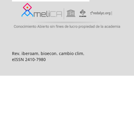
Rev. iberoam. bioecon. cambio clim.
eISSN 2410-7980