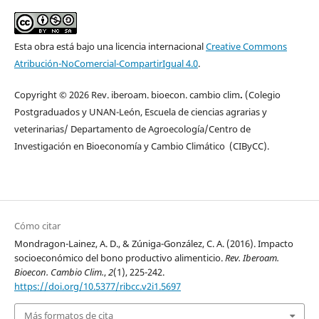
Esta obra está bajo una licencia internacional
Creative Commons
Atribución-NoComercial-CompartirIgual 4.0
.
Copyright © 2026 Rev. iberoam. bioecon. cambio clim
.
(Colegio
Postgraduados y UNAN-León, Escuela de ciencias agrarias y
veterinarias/ Departamento de Agroecología/Centro de
Investigación en Bioeconomía y Cambio Climático (CIByCC).
Cómo citar
Mondragon-Lainez, A. D., & Zúniga-González, C. A. (2016). Impacto
socioeconómico del bono productivo alimenticio.
Rev. Iberoam.
Bioecon. Cambio Clim.
,
2
(1), 225-242.
https://doi.org/10.5377/ribcc.v2i1.5697
Más formatos de cita