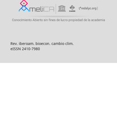
Rev. iberoam. bioecon. cambio clim.
eISSN 2410-7980