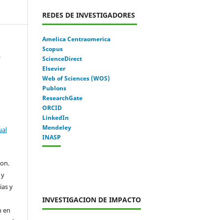
REDES DE INVESTIGADORES
Amelica Centraomerica
Scopus
.
ScienceDirect
Elsevier
Web of Sciences (WOS)
Publons
ResearchGate
ORCID
LinkedIn
Mendeley
ual
INASP
con.
 y
ias y
INVESTIGACION DE IMPACTO
n en