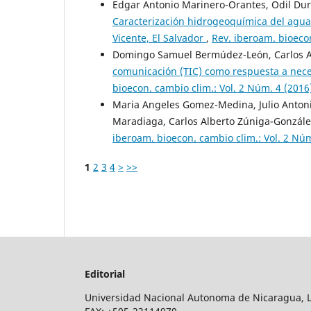
Edgar Antonio Marinero-Orantes, Odil Dur
Caracterización hidrogeoquímica del agua
Vicente, El Salvador
,
Rev. iberoam. bioecon
Domingo Samuel Bermúdez-León, Carlos A
comunicación (TIC) como respuesta a nec
bioecon. cambio clim.: Vol. 2 Núm. 4 (2016
Maria Angeles Gomez-Medina, Julio Antonio
Maradiaga, Carlos Alberto Zúniga-Gonzál
iberoam. bioecon. cambio clim.: Vol. 2 Núm
1
2
3
4
>
>>
Editorial
Universidad Nacional Autonoma de Nicaragua, Leo