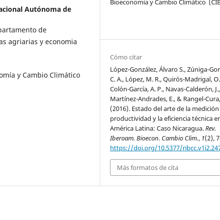
Bioeconomía y Cambio Climático (CI
acional Autónoma de
epartamento de
as agriarias y economia
Cómo citar
López-González, Álvaro S., Zúniga-Gon
omía y Cambio Climático
C. A., López, M. R., Quirós-Madrigal, O. 
Colón-García, A. P., Navas-Calderón, J.
Martínez-Andrades, E., & Rangel-Cura, 
(2016). Estado del arte de la medición
productividad y la eficiencia técnica e
América Latina: Caso Nicaragua.
Rev.
Iberoam. Bioecon. Cambio Clim.
,
1
(2), 
https://doi.org/10.5377/ribcc.v1i2.24
Más formatos de cita