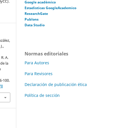
ByCC).
Google acadèmico
Estadisticas GoogleAcademico
ResearchGate
Publons
Data Studio
zález,
J.,
,
Normas editoriales
R. A.
Para Autores
 de la
n
Para Revisores
76-100.
Declaración de publicación ética
78
Política de sección