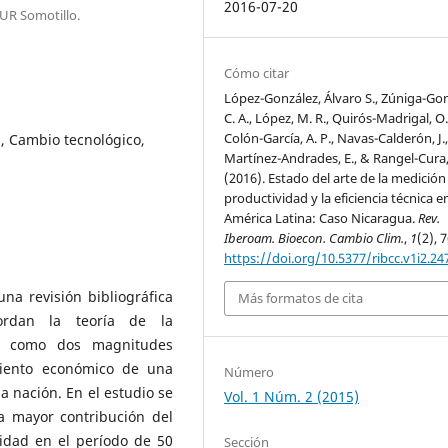
2016-07-20
UR Somotillo.
Cómo citar
López-González, Álvaro S., Zúniga-Gon
C. A., López, M. R., Quirós-Madrigal, O. 
Colón-García, A. P., Navas-Calderón, J.
a, Cambio tecnológico,
Martínez-Andrades, E., & Rangel-Cura, 
(2016). Estado del arte de la medición
productividad y la eficiencia técnica e
América Latina: Caso Nicaragua.
Rev.
Iberoam. Bioecon. Cambio Clim.
,
1
(2), 
https://doi.org/10.5377/ribcc.v1i2.24
na revisión bibliográfica
Más formatos de cita
bordan la teoría de la
ca” como dos magnitudes
miento económico de una
Número
 nación. En el estudio se
Vol. 1 Núm. 2 (2015)
a mayor contribución del
vidad en el período de 50
Sección