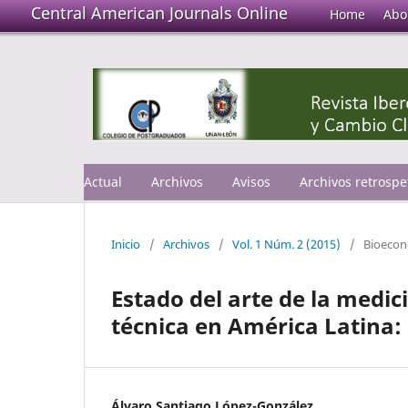
Central American Journals Online
Home
Abo
Actual
Archivos
Avisos
Archivos retrospe
Inicio
/
Archivos
/
Vol. 1 Núm. 2 (2015)
/
Bioeco
Estado del arte de la medici
técnica en América Latina:
Álvaro Santiago López-González