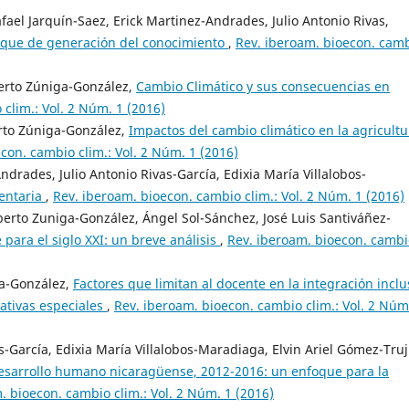
ael Jarquín-Saez, Erick Martinez-Andrades, Julio Antonio Rivas,
foque de generación del conocimiento
,
Rev. iberoam. bioecon. cam
erto Zúniga-González,
Cambio Climático y sus consecuencias en
clim.: Vol. 2 Núm. 1 (2016)
erto Zúniga-González,
Impactos del cambio climático en la agricultu
con. cambio clim.: Vol. 2 Núm. 1 (2016)
Andrades, Julio Antonio Rivas-García, Edixia María Villalobos-
mentaria
,
Rev. iberoam. bioecon. cambio clim.: Vol. 2 Núm. 1 (2016)
berto Zuniga-González, Ángel Sol-Sánchez, José Luis Santiváñez-
 para el siglo XXI: un breve análisis
,
Rev. iberoam. bioecon. cambi
ga-González,
Factores que limitan al docente en la integración inclu
ativas especiales
,
Rev. iberoam. bioecon. cambio clim.: Vol. 2 Núm
-García, Edixia María Villalobos-Maradiaga, Elvin Ariel Gómez-Truji
esarrollo humano nicaragüense, 2012-2016: un enfoque para la
. bioecon. cambio clim.: Vol. 2 Núm. 1 (2016)