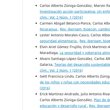
Carlos Alberto Zúniga-González, Marvin Raf
Investigación acción participativa: Un en
clim.: Vol. 2 Núm. 1 (2016)
Carmen Abigail Betanco-Ponce, Carlos Alb
Nicaragua
,
Rev. iberoam. bioecon. cambio 
Lester Antonio Morales-Casco, Carlos Alb
seguridad alimentaria
,
Rev. iberoam. bioe
Elvin Ariel Gómez-Trujillo, Erick Martinez-
Maradiaga,
La seguridad y soberanía ali
Alvaro Santiago López-González, Carlos Al
Galarza,
Teorías del desarrollo sustentable
clim.: Vol. 2 Núm. 1 (2016)
Ivett Francisca Lindo, Carlos Alberto Zúni
de los niños y niñas con necesidades educ
(2016)
Erick Martinez-Andrade, Julio Antonio Rivas
Carlos Alberto Zúniga-González,
Plan de d
educación y desarrollo rural
,
Rev. iberoam