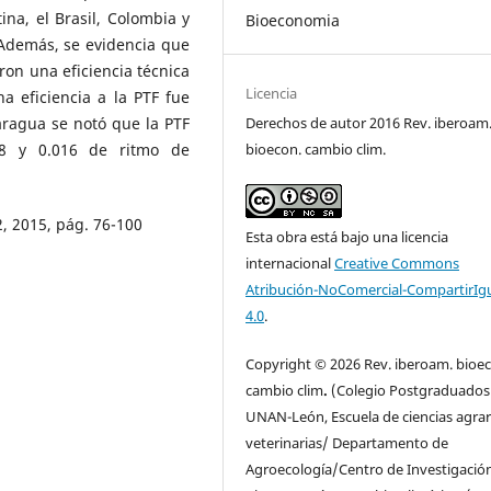
na, el Brasil, Colombia y
Bioeconomia
 Además, se evidencia que
aron una eficiencia técnica
Licencia
a eficiencia a la PTF fue
Derechos de autor 2016 Rev. iberoam
aragua se notó que la PTF
bioecon. cambio clim.
08 y 0.016 de ritmo de
2, 2015, pág. 76-100
Esta obra está bajo una licencia
internacional
Creative Commons
Atribución-NoComercial-CompartirIg
4.0
.
Copyright © 2026 Rev. iberoam. bioe
cambio clim
.
(Colegio Postgraduados
UNAN-León, Escuela de ciencias agrar
veterinarias/ Departamento de
Agroecología/Centro de Investigació