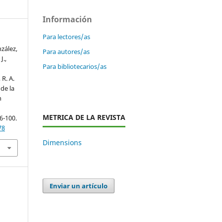
Información
Para lectores/as
zález,
Para autores/as
J.,
Para bibliotecarios/as
,
R. A.
 de la
n
METRICA DE LA REVISTA
76-100.
78
Dimensions
Enviar un artículo