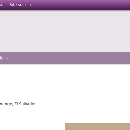
ut
Site search
 de
enango, El Salvador