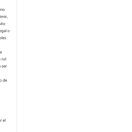
rio
imir,
ito
egal o
bles
a
 rol
 ser
ho de
r el