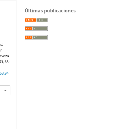
Últimas publicaciones
s:
en
evista
53
, 65-
53.94