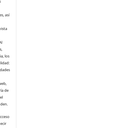
s
s, así
vista
Al
s,
a, los
lidad:
idades
web,
ría de
el
nden.
Acceso
ecir