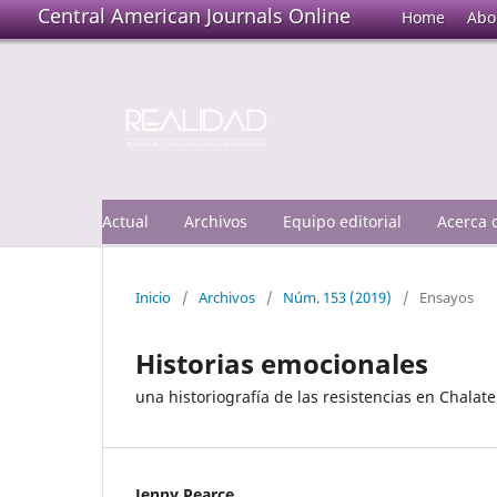
Central American Journals Online
Home
Abo
Actual
Archivos
Equipo editorial
Acerca
Inicio
/
Archivos
/
Núm. 153 (2019)
/
Ensayos
Historias emocionales
una historiografía de las resistencias en Chalat
Jenny Pearce