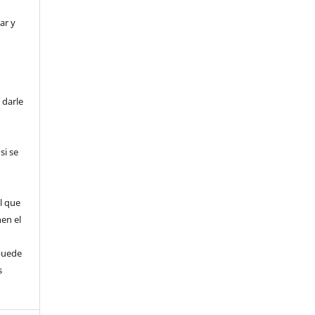
ar y
 darle
si se
l que
nen el
puede
s