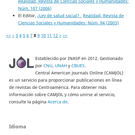
Realidad, Revista de Ciencias Sociales y Humanidades:
Núm. 107 (2006)
El Editor,
¿Ley de salud social?
,
Realidad, Revista de
Ciencias Sociales y Humanidades: Núm. 94 (2003)
<<
<
3
4
5
6
7
8
9
10
11
12
>
>>
Establecido por INASP en 2012. Gestionado
por
CNU
,
UNAH
y
CBUES
.
Central American Journals Online (CAMJOL)
es un servicio para proporcionar publicaciones en línea
de revistas de Centroamérica. Para obtener más
información sobre CAMJOL y cómo unirse al servicio,
consulte la página
Acerca de
.
Idioma