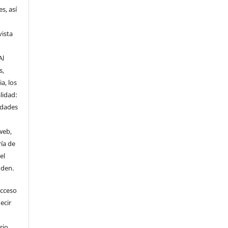
s, así
vista
Al
s,
a, los
lidad:
idades
web,
ría de
el
nden.
Acceso
ecir
rio