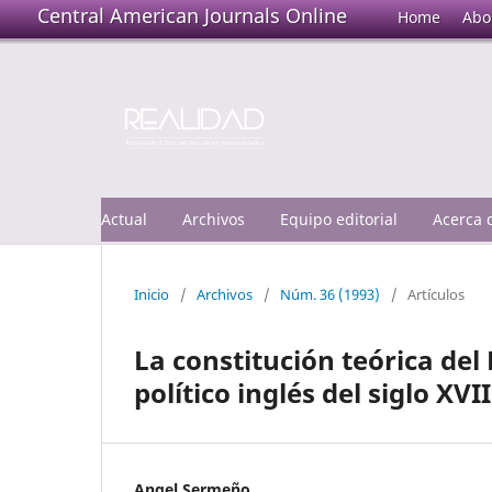
Central American Journals Online
Home
Abo
Actual
Archivos
Equipo editorial
Acerca
Inicio
/
Archivos
/
Núm. 36 (1993)
/
Artículos
La constitución teórica de
político inglés del siglo XVII
Angel Sermeño