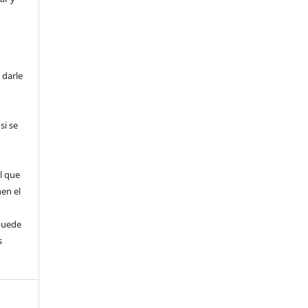
 darle
si se
l que
nen el
puede
s