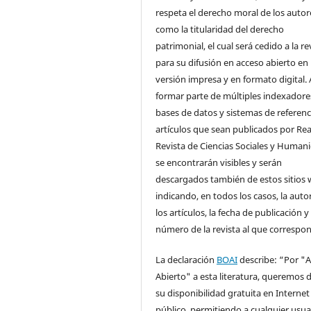
respeta el derecho moral de los autore
como la titularidad del derecho
patrimonial, el cual será cedido a la re
para su difusión en acceso abierto en
versión impresa y en formato digital. 
formar parte de múltiples indexadore
bases de datos y sistemas de referenci
artículos que sean publicados por Rea
Revista de Ciencias Sociales y Human
se encontrarán visibles y serán
descargados también de estos sitios 
indicando, en todos los casos, la auto
los artículos, la fecha de publicación y 
número de la revista al que correspo
La declaración
BOAI
describe: “Por "
Abierto" a esta literatura, queremos d
su disponibilidad gratuita en Internet
público, permitiendo a cualquier usua