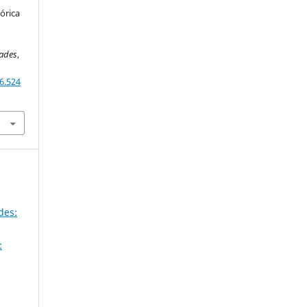
órica
dades
,
6.524
des:
: