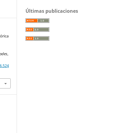
Últimas publicaciones
órica
dades
,
6.524