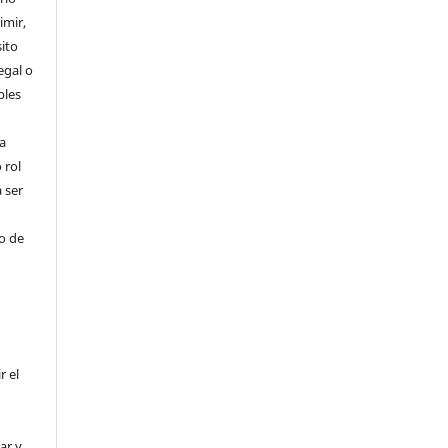
imir,
ito
egal o
bles
a
 rol
 ser
ho de
r el
ar y