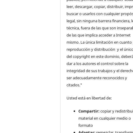
leer, descargar, copiar, distribuir, impr
buscar o usarlos con cualquier propós
legal, sin ninguna barrera financiera, l
técnica, fuera de las que son insepara
de las que implica acceder a Internet
mismo. La única limitación en cuanto 
reproducción y distribución y el único
del copyright en este dominio, deberá
dar a los autores el control sobre la
integridad de sus trabajos y el derec
ser adecuadamente reconocidos y
citados."
Usted está en libertad de:
Compartir:
copiar y redistribui
material en cualquier medio o
formato
Adaptar:
remezclar, transform