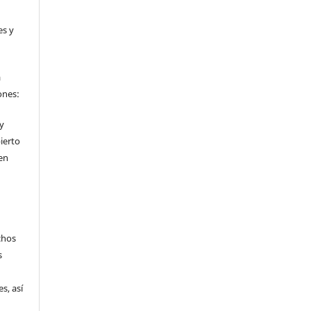
es y
a
ones:
 y
ierto
en
chos
s
s, así