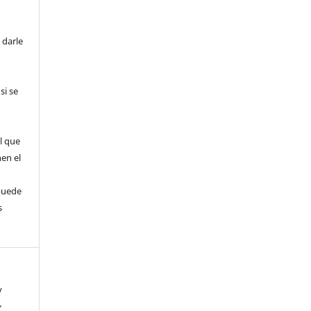
 darle
si se
l que
nen el
puede
s
y
,