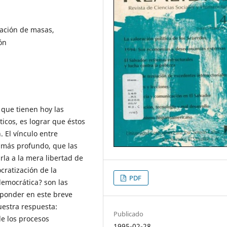
ación de masas,
ón
que tienen hoy las
cos, es lograr que éstos
 El vínculo entre
 más profundo, que las
rla a la mera libertad de
cratización de la
PDF
emocrática? son las
ponder en este breve
uestra respuesta:
Publicado
e los procesos
1995-02-28