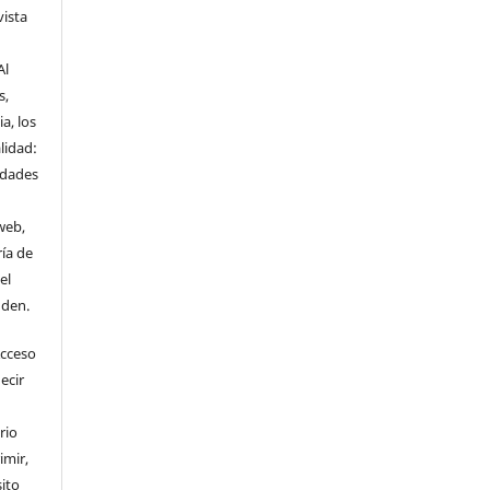
vista
Al
s,
a, los
lidad:
idades
web,
ría de
el
nden.
Acceso
ecir
rio
imir,
ito