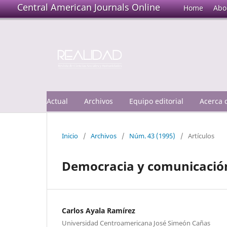
Central American Journals Online
Home
Abo
Actual
Archivos
Equipo editorial
Acerca
Inicio
/
Archivos
/
Núm. 43 (1995)
/
Artículos
Democracia y comunicación
Carlos Ayala Ramírez
Universidad Centroamericana José Simeón Cañas