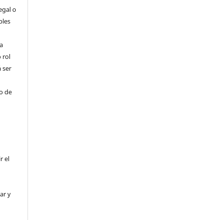
egal o
bles
a
 rol
 ser
ho de
r el
ar y