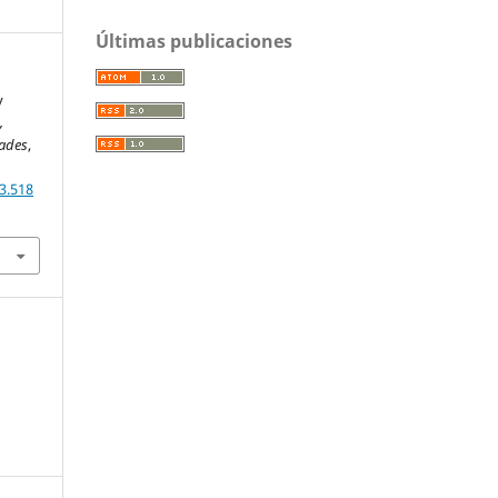
Últimas publicaciones
y
,
dades
,
3.518