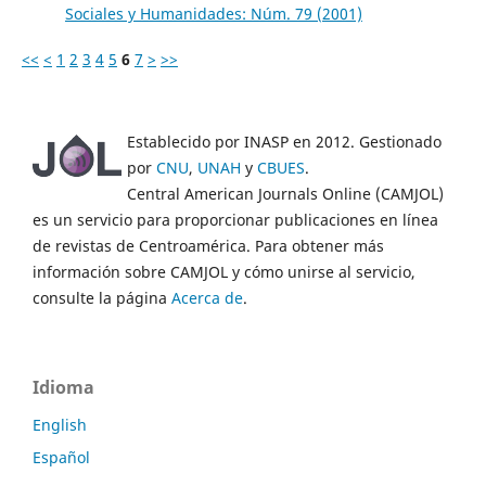
Sociales y Humanidades: Núm. 79 (2001)
<<
<
1
2
3
4
5
6
7
>
>>
Establecido por INASP en 2012. Gestionado
por
CNU
,
UNAH
y
CBUES
.
Central American Journals Online (CAMJOL)
es un servicio para proporcionar publicaciones en línea
de revistas de Centroamérica. Para obtener más
información sobre CAMJOL y cómo unirse al servicio,
consulte la página
Acerca de
.
Idioma
English
Español