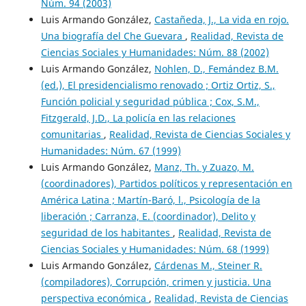
Núm. 94 (2003)
Luis Armando González,
Castañeda, J., La vida en rojo.
Una biografía del Che Guevara
,
Realidad, Revista de
Ciencias Sociales y Humanidades: Núm. 88 (2002)
Luis Armando González,
Nohlen, D., Femández B.M.
(ed.), El presidencialismo renovado ; Ortiz Ortiz, S.,
Función policial y seguridad pública ; Cox, S.M.,
Fitzgerald, J.D., La policía en las relaciones
comunitarias
,
Realidad, Revista de Ciencias Sociales y
Humanidades: Núm. 67 (1999)
Luis Armando González,
Manz, Th. y Zuazo, M.
(coordinadores), Partidos políticos y representación en
América Latina ; Martín-Baró, l., Psicología de la
liberación ; Carranza, E. (coordinador), Delito y
seguridad de los habitantes
,
Realidad, Revista de
Ciencias Sociales y Humanidades: Núm. 68 (1999)
Luis Armando González,
Cárdenas M., Steiner R.
(compiladores), Corrupción, crimen y justicia. Una
perspectiva económica
,
Realidad, Revista de Ciencias