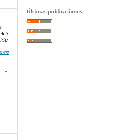
Últimas publicaciones
de
 de X.
iales
6.472