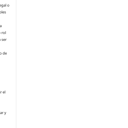
egal o
bles
a
 rol
 ser
ho de
r el
ar y