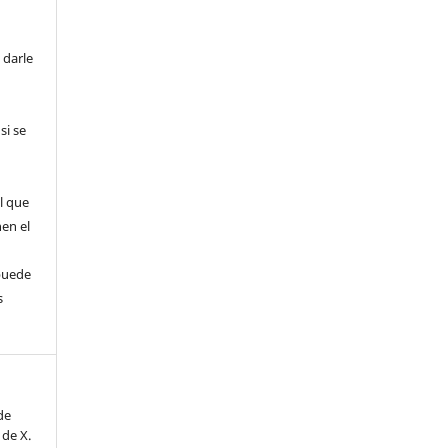
 darle
si se
l que
nen el
puede
s
de
 de X.