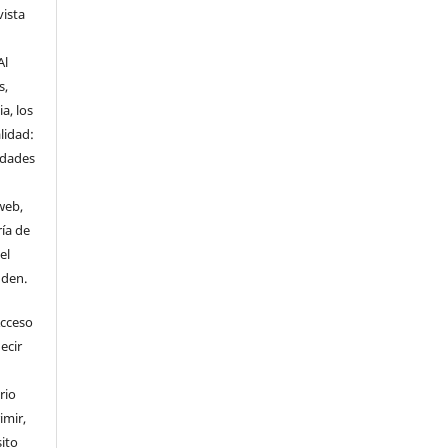
vista
Al
s,
a, los
lidad:
idades
web,
ría de
el
nden.
Acceso
ecir
rio
imir,
ito