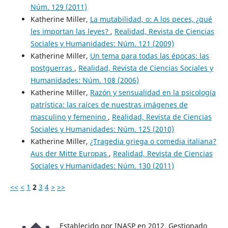
Núm. 129 (2011)
Katherine Miller,
La mutabilidad, o: A los peces, ¿qué
les importan las leyes?
,
Realidad, Revista de Ciencias
Sociales y Humanidades: Núm. 121 (2009)
Katherine Miller,
Un tema para todas las épocas: las
postguerras
,
Realidad, Revista de Ciencias Sociales y
Humanidades: Núm. 108 (2006)
Katherine Miller,
Razón y sensualidad en la psicología
patrística: las raíces de nuestras imágenes de
masculino y femenino
,
Realidad, Revista de Ciencias
Sociales y Humanidades: Núm. 125 (2010)
Katherine Miller,
¿Tragedia griega o comedia italiana?
Aus der Mitte Europas
,
Realidad, Revista de Ciencias
Sociales y Humanidades: Núm. 130 (2011)
<<
<
1
2
3
4
>
>>
Establecido por INASP en 2012. Gestionado