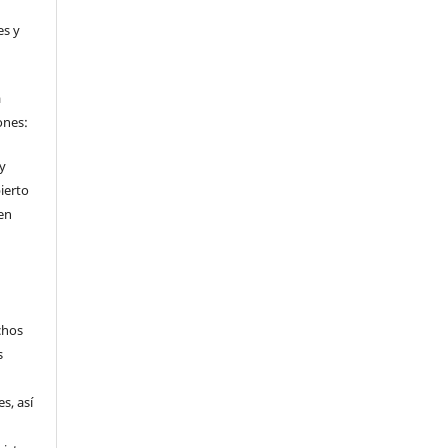
es y
a
ones:
 y
ierto
en
chos
s
s, así