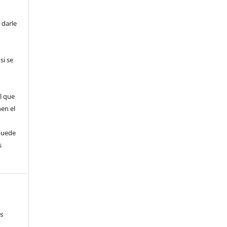
 darle
si se
l que
nen el
puede
s
as