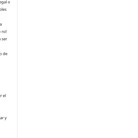
egal o
bles
a
 rol
 ser
ho de
r el
ar y