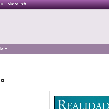
ut
Site search
 de
mo