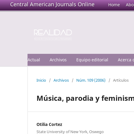
Central American Journals Online
Home
Abo
Actual
Archivos
Equipo editorial
Acerca
Inicio
/
Archivos
/
Núm. 109 (2006)
/
Artículos
Música, parodia y feminis
Otilia Cortez
State University of New York, Oswego