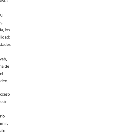
vista
Al
s,
a, los
lidad:
idades
web,
ría de
el
nden.
Acceso
ecir
rio
imir,
ito