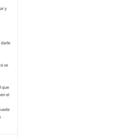
ar y
 darle
si se
l que
nen el
puede
s