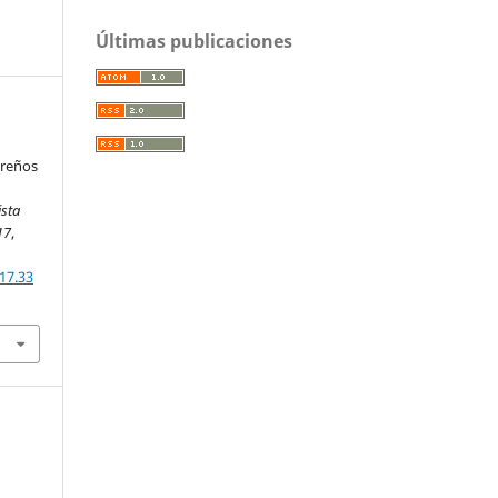
Últimas publicaciones
oreños
ista
17
,
17.33