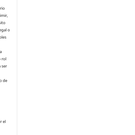
rio
imir,
ito
egal o
bles
a
 rol
 ser
ho de
r el