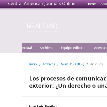
Central American Journals Online
Home
Abo
Actual
Archivos
Equipo editorial
Acerca
Inicio
/
Archivos
/
Núm. 117 (2008)
/
Artículos
Los procesos de comunicaci
exterior: ¿Un derecho o una
José Luis Benítez