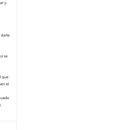
ar y
 darle
si se
l que
nen el
puede
s