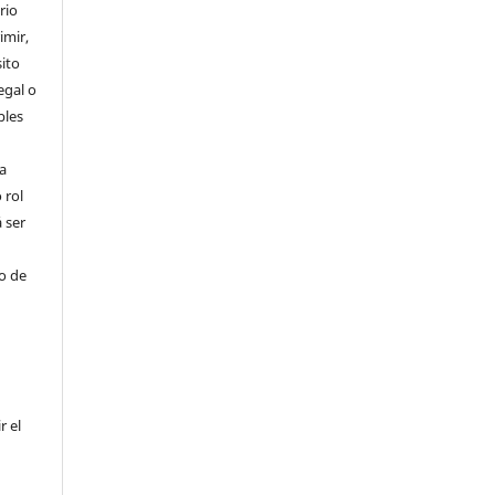
rio
imir,
ito
egal o
bles
a
 rol
 ser
ho de
r el