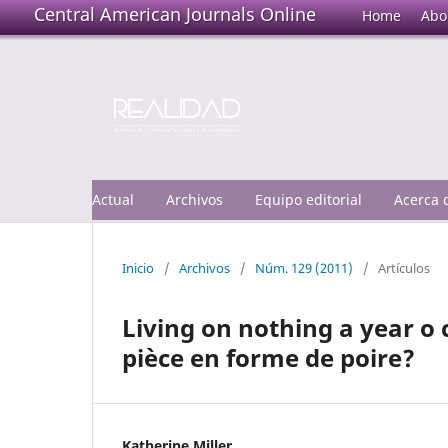
Central American Journals Online
Home
Abo
Actual
Archivos
Equipo editorial
Acerca
Inicio
/
Archivos
/
Núm. 129 (2011)
/
Artículos
Living on nothing a year o 
pièce en forme de poire?
Katherine Miller