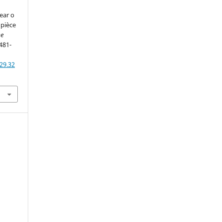
year o
 pièce
De
 481-
29.32