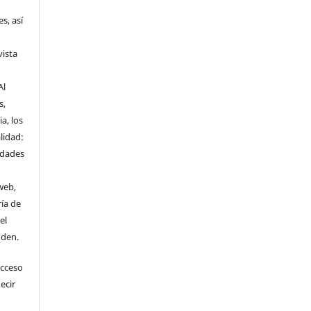
s, así
vista
Al
s,
a, los
lidad:
idades
web,
ría de
el
nden.
Acceso
ecir