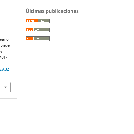
Últimas publicaciones
year o
 pièce
De
 481-
29.32