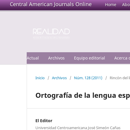
Central American Journals Online
Home
Abo
Actual
Archivos
Equipo editorial
Acerca
Inicio
/
Archivos
/
Núm. 128 (2011)
/
Rincón del l
Ortografía de la lengua es
El Editor
Universidad Centroamericana José Simeón Cañas