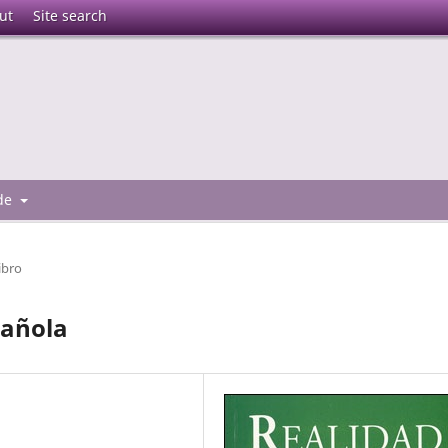
ut
Site search
 de
ibro
pañola