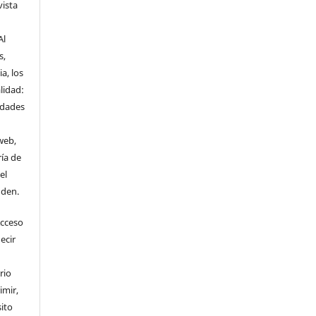
vista
Al
s,
a, los
lidad:
idades
web,
ría de
el
nden.
Acceso
ecir
rio
imir,
ito