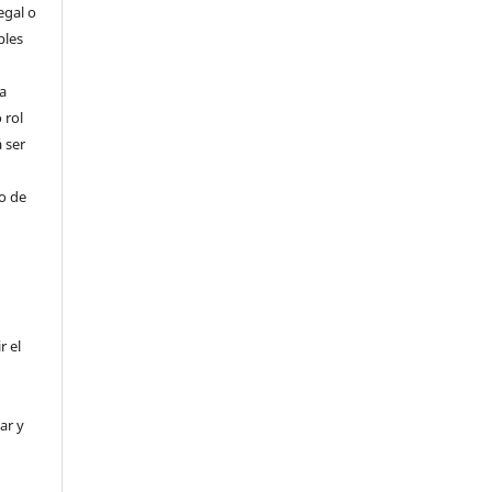
egal o
bles
a
 rol
 ser
ho de
r el
ar y