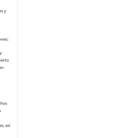
es y
a
ones:
 y
ierto
en
chos
s
s, así