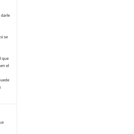
 darle
si se
l que
nen el
puede
s
gua