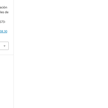
ación
ales de
 673-
38.30