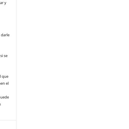
ar y
 darle
si se
l que
nen el
puede
s