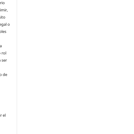
rio
imir,
ito
egal o
bles
a
 rol
 ser
ho de
r el