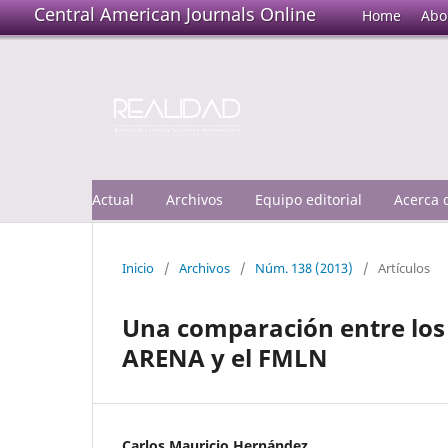
Central American Journals Online
Home
Abo
Actual
Archivos
Equipo editorial
Acerca
Inicio
/
Archivos
/
Núm. 138 (2013)
/
Artículos
Una comparación entre los 
ARENA y el FMLN
Carlos Mauricio Hernández