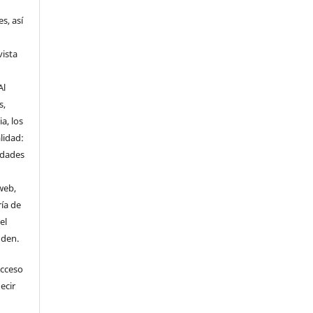
s, así
vista
Al
s,
a, los
lidad:
idades
web,
ría de
el
nden.
Acceso
ecir