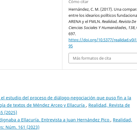
Cómo citar
Hernández, C. M. (2017). Una compar
entre los idearios políticos fundacion
ARENA y el FMLN.
Realidad, Revista De
Ciencias Sociales Y Humanidades
,
138
,
697.
https://doi.org/10.5377/realidad.v0i1
95
Más formatos de cita
 el estudio del proceso de diálogo-negociación que puso fin a la
gía de textos de Méndez Arceo y Ellacuría
,
Realidad, Revista de
5 (2025)
ndignaba a Ellacuría. Entrevista a Juan Hernández Pico
,
Realidad,
es: Núm. 161 (2023)