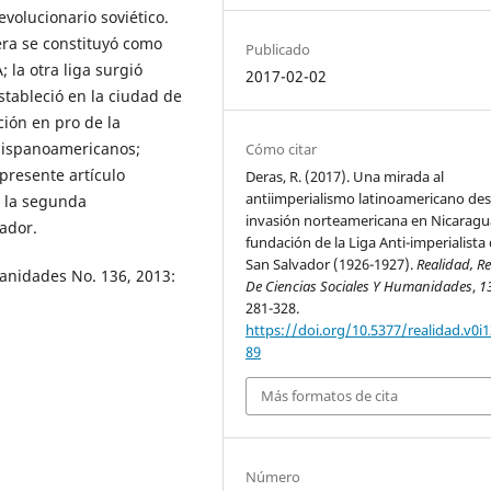
volucionario soviético.
era se constituyó como
Publicado
 la otra liga surgió
2017-02-02
tableció en la ciudad de
ión en pro de la
 hispanoamericanos;
Cómo citar
presente artículo
Deras, R. (2017). Una mirada al
antiimperialismo latinoamericano des
e la segunda
invasión norteamericana en Nicaragua
vador.
fundación de la Liga Anti-imperialista
San Salvador (1926-1927).
Realidad, Re
manidades No. 136, 2013:
De Ciencias Sociales Y Humanidades
,
1
281-328.
https://doi.org/10.5377/realidad.v0i1
89
Más formatos de cita
Número