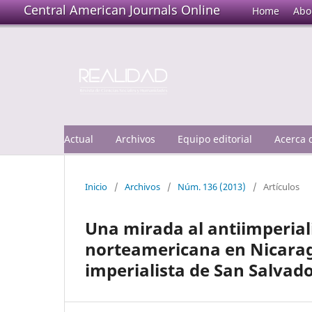
Central American Journals Online
Home
Abo
Actual
Archivos
Equipo editorial
Acerca
Inicio
/
Archivos
/
Núm. 136 (2013)
/
Artículos
Una mirada al antiimperial
norteamericana en Nicaragu
imperialista de San Salvado