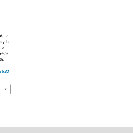
de la
 y la
 de
vista
36
,
36.30