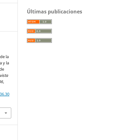
Últimas publicaciones
de la
 y la
 de
vista
36
,
36.30