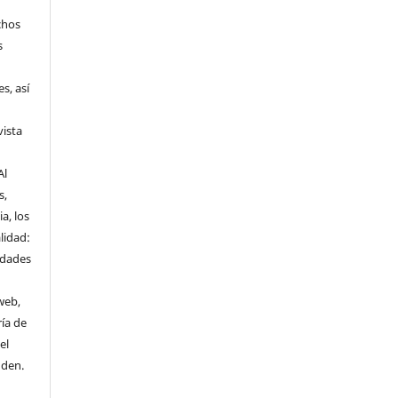
chos
s
s, así
vista
Al
s,
a, los
lidad:
idades
web,
ría de
el
nden.