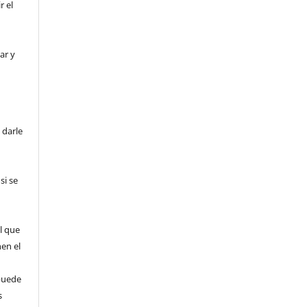
r el
ar y
 darle
si se
l que
nen el
puede
s