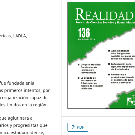
éricas, LADLA,
 fue fundada enla
s primeros intentos, por
a organización capaz de
dos Unidos en la región.
 que aglutinara a
arios y progresistas que
PDF
ómico estadounidense,