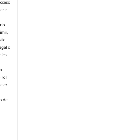
Acceso
ecir
rio
imir,
ito
egal o
bles
a
 rol
 ser
ho de