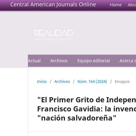
Central American Journals Online
Home
Abo
Actual
Archivos
Equipo editorial
Acerca
Inicio
/
Archivos
/
Núm. 164 (2024)
/
Ensayos
"El Primer Grito de Indepen
Francisco Gavidia: la inven
"nación salvadoreña"