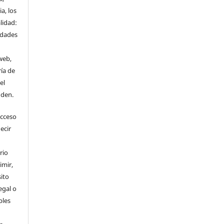
a, los
lidad:
idades
web,
ría de
el
nden.
Acceso
ecir
rio
imir,
ito
egal o
bles