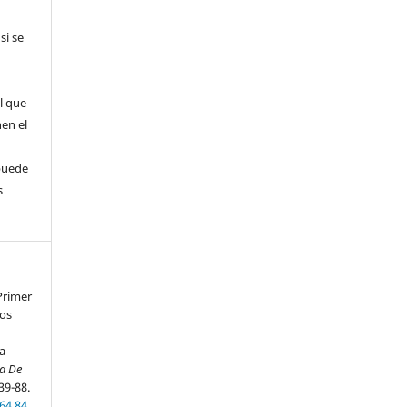
si se
l que
nen el
puede
s
Primer
yos
a
ta De
 39-88.
64.84