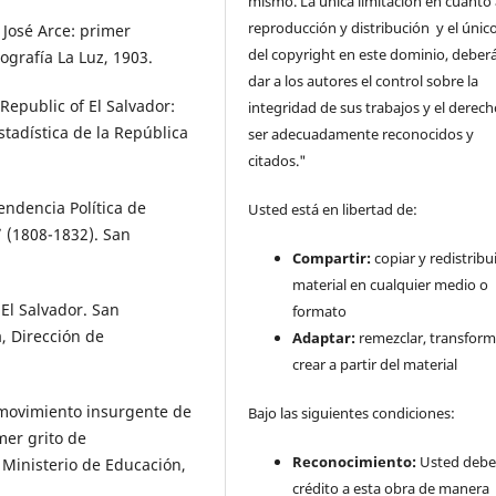
mismo. La única limitación en cuanto 
reproducción y distribución y el único
José Arce: primer
del copyright en este dominio, deberá
ografía La Luz, 1903.
dar a los autores el control sobre la
Republic of El Salvador:
integridad de sus trabajos y el derec
stadística de la República
ser adecuadamente reconocidos y
citados."
pendencia Política de
Usted está en libertad de:
” (1808-1832). San
Compartir:
copiar y redistribui
material en cualquier medio o
El Salvador. San
formato
a, Dirección de
Adaptar:
remezclar, transform
crear a partir del material
 movimiento insurgente de
Bajo las siguientes condiciones:
mer grito de
Reconocimiento:
Usted debe
Ministerio de Educación,
crédito a esta obra de manera