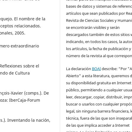
bases de datos y sistemas de referenci
artículos que sean publicados por Rea
equejo. El nombre de la
Revista de Ciencias Sociales y Human
nceptos relacionados.
se encontrarán visibles y serán
onales, 2005.
descargados también de estos sitios 
indicando, en todos los casos, la auto
úmero extraordinario
los artículos, la fecha de publicación y 
número de la revista al que correspo
eflexiones sobre el
La declaración
BOAI
describe: “Por "
ondo de Cultura
Abierto" a esta literatura, queremos d
su disponibilidad gratuita en Internet
público, permitiendo a cualquier usua
nçois-Xavier (comps.). De
leer, descargar, copiar, distribuir, impr
goza: IberCaja-Forum
buscar o usarlos con cualquier propós
legal, sin ninguna barrera financiera, l
técnica, fuera de las que son insepara
s.). Inventando la nación,
de las que implica acceder a Internet