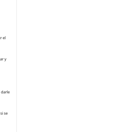
r el
ar y
 darle
si se