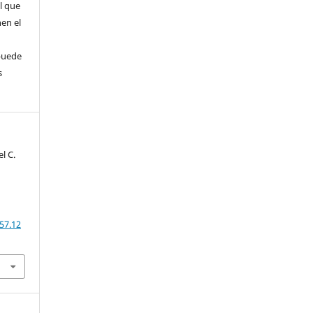
l que
nen el
puede
s
el C.
57.12