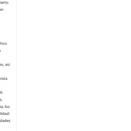
ierto
en
chos
s
s, así
vista
Al
s,
a, los
lidad:
idades