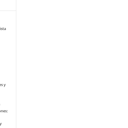
ista
es y
a
ones:
 y