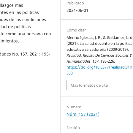
Publicado
allazgos más
2021-06-01
tes en las políticas
ades de las condiciones
dad de políticas
Cómo citar
nte como una persona con
Merino Iglesias, J. R., & Galdámez, L. d
cimientos.
(2021). La salud docente en la política
educativa salvadoreña (2009-2019).
dades No. 157, 2021: 195-
Realidad, Revista De Ciencias Sociales Y
Humanidades
,
157
, 195-226.
https://doi.org/10.5377/realidad.v1i1
333
Más formatos de cita
Número
Núm. 157 (2021)
Sección