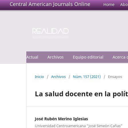
Central American Journals Online
Home
Abo
Actual
Archivos
Equipo editorial
Acerca
Inicio
/
Archivos
/
Núm. 157 (2021)
/
Ensayos
La salud docente en la polí
José Rubén Merino Iglesias
Universidad Centroamericana “José Simeón Cañas”