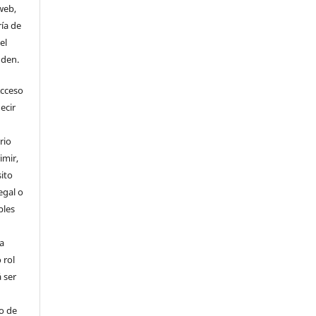
web,
ría de
el
nden.
Acceso
ecir
rio
imir,
ito
egal o
bles
a
 rol
 ser
ho de