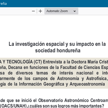
ureña