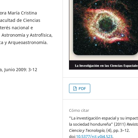
ora María Cristina
acultad de Ciencias
terés nacional e
 Astronomía y Astrofísica,
ica y Arqueoastronomía.
, Junio 2009: 3-12
PDF
Cómo citar
“La investigación espacial y su impac
la sociedad hondureña” (2011)
Revist
Ciencia y Tecnología
, (4), pp. 3–12.
doi:
10.5377/rct.v0i4.523
.