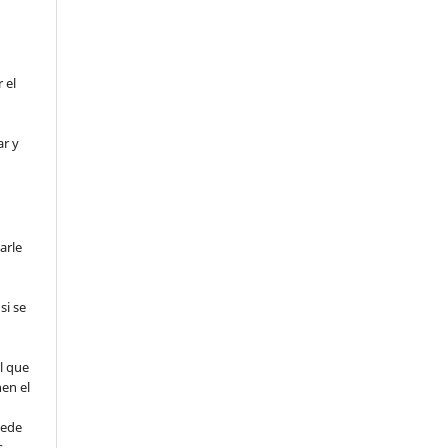
 el
ar y
arle
si se
l que
nen el
uede
s