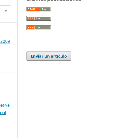
 2009
Enviar un artículo
eative
ial