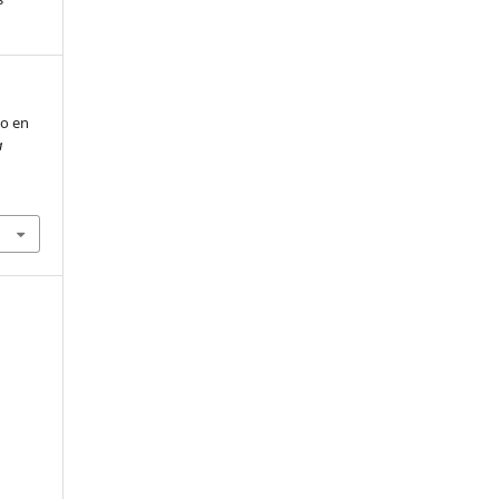
to en
a