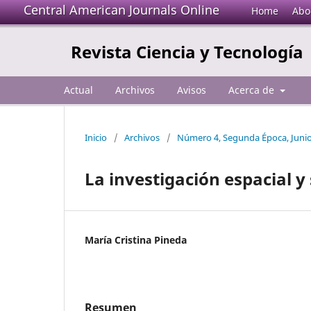
Central American Journals Online
Home
Abo
Revista Ciencia y Tecnología
Actual
Archivos
Avisos
Acerca de
Inicio
/
Archivos
/
Número 4, Segunda Época, Juni
La investigación espacial 
María Cristina Pineda
Resumen