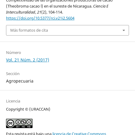
Competitividad de las organizaciones productoras de cacao
(Theobroma cacao l) en el sureste de Nicaragua.
Ciencia E
Interculturalidad
,
21
(2), 104-114.
https://doi.org/10.5377/rci.v21i2.5604
Más formatos de cita
Número
Vol. 21 Núm. 2 (2017)
Sección
Agropecuaria
Licencia
Copyright © (URACCAN)
Esta revista está bajo una
licencia de Creative Commons