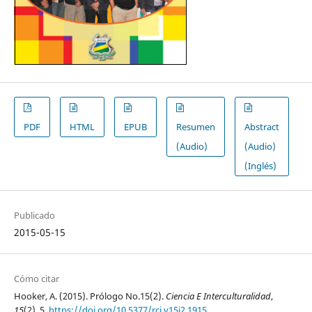
PDF
HTML
EPUB
Resumen
Abstract
(Audio)
(Audio)
(Inglés)
Publicado
2015-05-15
Cómo citar
Hooker, A. (2015). Prólogo No.15(2).
Ciencia E Interculturalidad
,
15
(2), 5.
https://doi.org/10.5377/rci.v15i2.1915