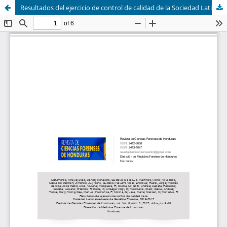
Resultados del ejercicio de control de calidad de la Sociedad Latinoamericana de Genética Forense, 2016-2017