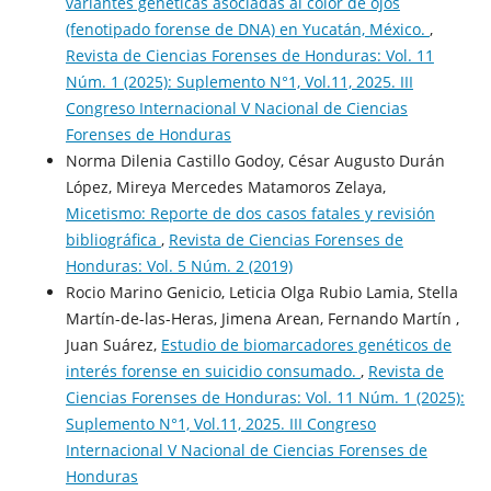
variantes genéticas asociadas al color de ojos
(fenotipado forense de DNA) en Yucatán, México.
,
Revista de Ciencias Forenses de Honduras: Vol. 11
Núm. 1 (2025): Suplemento N°1, Vol.11, 2025. III
Congreso Internacional V Nacional de Ciencias
Forenses de Honduras
Norma Dilenia Castillo Godoy, César Augusto Durán
López, Mireya Mercedes Matamoros Zelaya,
Micetismo: Reporte de dos casos fatales y revisión
bibliográfica
,
Revista de Ciencias Forenses de
Honduras: Vol. 5 Núm. 2 (2019)
Rocio Marino Genicio, Leticia Olga Rubio Lamia, Stella
Martín-de-las-Heras, Jimena Arean, Fernando Martín ,
Juan Suárez,
Estudio de biomarcadores genéticos de
interés forense en suicidio consumado.
,
Revista de
Ciencias Forenses de Honduras: Vol. 11 Núm. 1 (2025):
Suplemento N°1, Vol.11, 2025. III Congreso
Internacional V Nacional de Ciencias Forenses de
Honduras