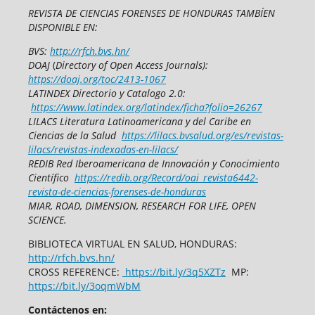
REVISTA DE CIENCIAS FORENSES DE HONDURAS TAMBÍEN
DISPONIBLE EN:
BVS:
http://rfch.bvs.hn/
DOAJ
(
Directory of Open Access Journals):
https://doaj.org/toc/2413-1067
LATINDEX Directorio y Catalogo 2.0:
https://www.latindex.org/latindex/ficha?folio=26267
LILACS Literatura Latinoamericana y del Caribe en
Ciencias de la Salud
https://lilacs.bvsalud.org/es/revistas-
lilacs/revistas-indexadas-en-lilacs/
REDIB Red Iberoamericana de Innovación y Conocimiento
Científico
https://redib.org/Record/oai_revista6442-
revista-de-ciencias-forenses-de-honduras
MIAR, ROAD, DIMENSION, RESEARCH FOR LIFE, OPEN
SCIENCE.
BIBLIOTECA VIRTUAL EN SALUD, HONDURAS:
http://rfch.bvs.hn/
CROSS REFERENCE:
https://bit.ly/3q5XZTz
MP:
https://bit.ly/3oqmWbM
Contáctenos en: