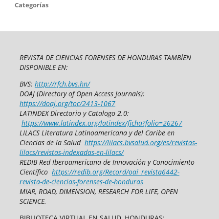
Categorías
REVISTA DE CIENCIAS FORENSES DE HONDURAS TAMBÍEN
DISPONIBLE EN:
BVS:
http://rfch.bvs.hn/
DOAJ
(
Directory of Open Access Journals):
https://doaj.org/toc/2413-1067
LATINDEX Directorio y Catalogo 2.0:
https://www.latindex.org/latindex/ficha?folio=26267
LILACS Literatura Latinoamericana y del Caribe en
Ciencias de la Salud
https://lilacs.bvsalud.org/es/revistas-
lilacs/revistas-indexadas-en-lilacs/
REDIB Red Iberoamericana de Innovación y Conocimiento
Científico
https://redib.org/Record/oai_revista6442-
revista-de-ciencias-forenses-de-honduras
MIAR, ROAD, DIMENSION, RESEARCH FOR LIFE, OPEN
SCIENCE.
BIBLIOTECA VIRTUAL EN SALUD, HONDURAS: