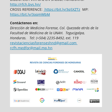
http://rfch.bvs.hn/
CROSS REFERENCE:
https://bit.ly/3q5XZTz
MP:
https://bit.ly/3oqmWbM
Contáctenos en:
Dirección de Medicina Forense,
Col. Quezada atrás de la
Facultad de Medicina
de la UNAH.
Tegucigalpa,
Honduras.
T
el: (+504) 2235-8492, ext. 119
revistacienciasforenseshnd@gmail.com
rcfh.medfor@mail.mp.hn