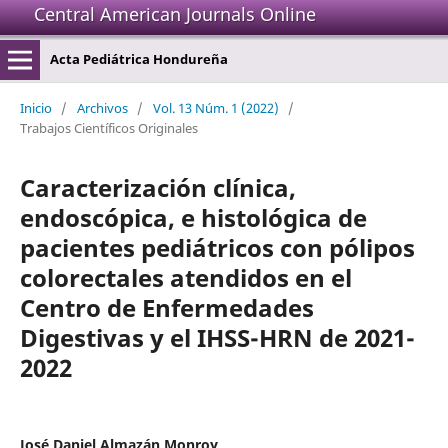
Central American Journals Online
Acta Pediátrica Hondureña
Inicio
/
Archivos
/
Vol. 13 Núm. 1 (2022)
/
Trabajos Científicos Originales
Caracterización clínica,
endoscópica, e histológica de
pacientes pediátricos con pólipos
colorectales atendidos en el
Centro de Enfermedades
Digestivas y el IHSS-HRN de 2021-
2022
José Daniel Almazán Monroy