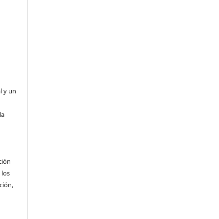
l y un
la
ción
 los
ción,
l