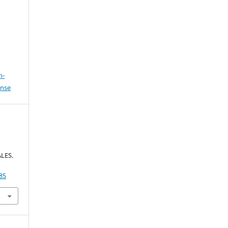
n-
ense
A
LES.
85