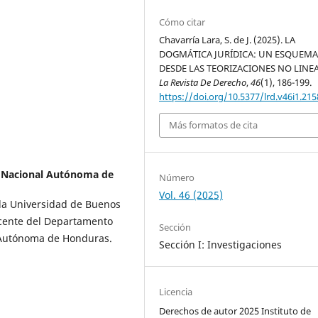
Cómo citar
Chavarría Lara, S. de J. (2025). LA
DOGMÁTICA JURÍDICA: UN ESQUEM
DESDE LAS TEORIZACIONES NO LINEA
La Revista De Derecho
,
46
(1), 186-199.
https://doi.org/10.5377/lrd.v46i1.215
Más formatos de cita
 Nacional Autónoma de
Número
Vol. 46 (2025)
 la Universidad de Buenos
ocente del Departamento
Sección
l Autónoma de Honduras.
Sección I: Investigaciones
Licencia
Derechos de autor 2025 Instituto de