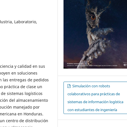
ustria, Laboratorio,
iciencia y calidad en sus
poyen en soluciones
n las entregas de pedidos
Simulación con robots
mo práctica de clase un
 de sistemas logísticos
colaborativos para prácticas de
lación del almacenamiento
sistemas de información logística
ibución manejado por
con estudiantes de ingeniería
americana en Honduras.
un centro de distribución