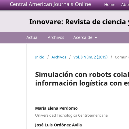
Central American Journals Online
Home
Abo
Innovare: Revista de ciencia 
Actual
Archivos
Acerca de
Inicio
/
Archivos
/
Vol. 8 Núm. 2 (2019)
/
Comunic
Simulación con robots cola
información logística con e
María Elena Perdomo
Universidad Tecnológica Centroamericana
José Luis Ordónez Ávila