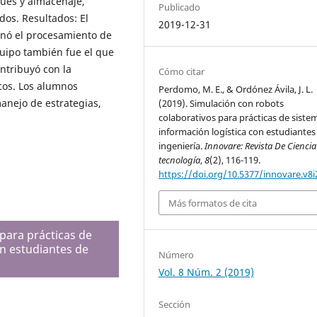
ues y almacenaje,
Publicado
os. Resultados: El
2019-12-31
inó el procesamiento de
uipo también fue el que
ntribuyó con la
Cómo citar
cos. Los alumnos
Perdomo, M. E., & Ordónez Ávila, J. L.
anejo de estrategias,
(2019). Simulación con robots
colaborativos para prácticas de siste
información logística con estudiantes
ingeniería.
Innovare: Revista De Ciencia
tecnología
,
8
(2), 116-119.
https://doi.org/10.5377/innovare.v8i
Más formatos de cita
para prácticas de
on estudiantes de
Número
Vol. 8 Núm. 2 (2019)
Sección